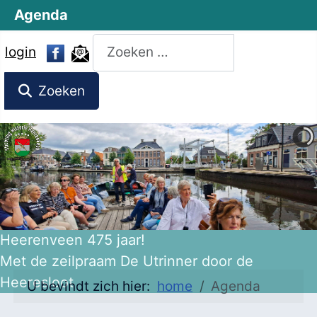
Agenda
Zoeken
login
Zoeken
Heerenveen 475 jaar!
Met de zeilpraam De Utrinner door de
Heeresloot
U bevindt zich hier:
home
Agenda