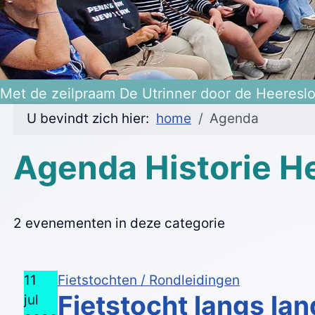
Heerenveen 475 jaar!
Met de zeilpraam De Utrinner door de Heeresl
U bevindt zich hier:
home
Agenda
Agenda Historie H
2 evenementen in deze categorie
11
Fietstochten / Rondleidingen
Fietstocht langs la
jul