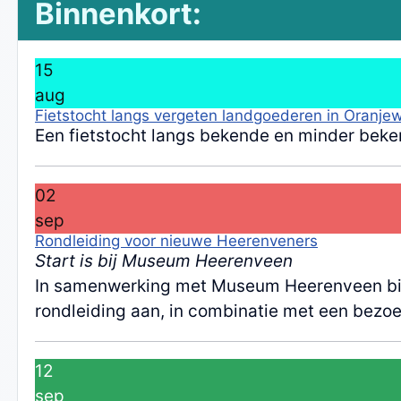
Binnenkort:
15
aug
Fietstocht langs vergeten landgoederen in Oranje
Een fietstocht langs bekende en minder beke
02
sep
Rondleiding voor nieuwe Heerenveners
Start is bij Museum Heerenveen
In samenwerking met Museum Heerenveen bie
rondleiding aan, in combinatie met een bez
12
sep