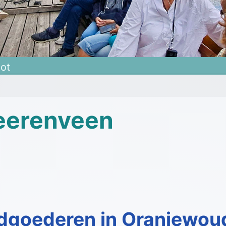
oot
eerenveen
ndgoederen in Oranjewou