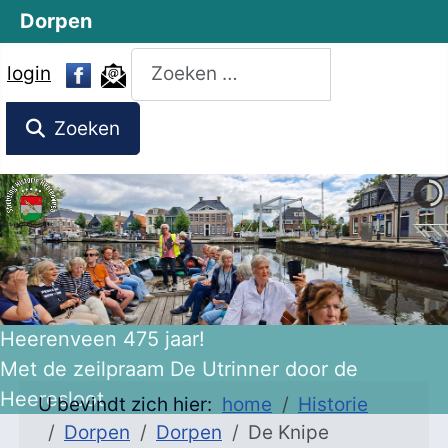
Dorpen
Zoeken
login
Zoeken
Heerenveen 475 jaar!
Met de zeilpraam De Utrinner door de
Heeresloot
U bevindt zich hier:
home
Historie
Dorpen
Dorpen
De Knipe