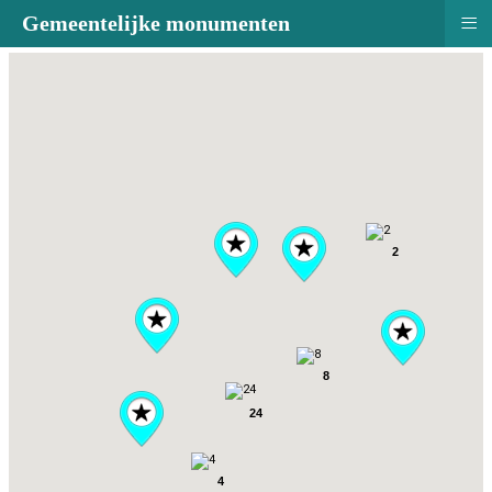
≡
Gemeentelijke monumenten
2
8
24
4