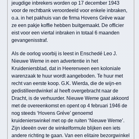
jeugdige inbrekers worden op 17 december 1943
voor de rechtbank veroordeeld voor enkele inbraken,
o.a. in het pakhuis van de firma Hovens Gréve waar
ze een pakje koffie hebben buitgemaakt. De officier
eist voor een viertal inbraken in totaal 6 maanden
gevangenisstraf.
Als de oorlog voorbij is leest in Enschedé Leo J.
Nieuwe Weme in een advertentie in het
Kruideniersblad, dat in Heerenveen een koloniale
warenzaak te huur wordt aangeboden. Te huur met
recht van eerste koop. G.K. Wierda, die de wijn-en
gedistilleerdwinkel al heeft overgebracht naar de
Dracht, is de verhuurder. Nieuwe Weme gaat akkoord
met de overeenkomst en opent op 4 februari 1946 de
nog steeds ‘Hovens Gréve’ genoemd
kruidenierswinkel met op de ruiten ‘Nieuwe Weme’.
Zijn ideeën over de winkelformule blijken een iets
andere richting te gaan. Van een elitaire bezorgwinkel