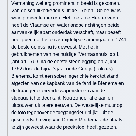
Vermaning wel erg prominent in beeld is gekomen.
Van de schuilkerkerfenis uit de 17e en 18e eeuw is
weinig meer te merken. Het tolerante Heerenveen
heeft de Vlaamse en Waterlandse richtingen beide
aanvankelijk apart onderdak verschaft, maar beseft
heel goed dat het onvermijdelijke samengaan in 1741
de beste oplossing is geweest. Met het in
gebruiknemen van het huidige ‘Vermaanhuis’ op 1
januari 1763, na de eerste steenlegging op 7 juni
1762 door de bijna 3 jaar oude Grietje (Fokkes)
Bienema, komt een sober ingerichte kerk tot stand,
afgezien van de kapbank van de familie Bienema en
de fraai gedecoreerde wapenstenen aan de
steeggerichte deurkant. Nog zonder alle aan en
uitbouwen uit latere eeuwen. De westelijke muur op
de foto tegenover de toegangsdeur blijkt - uit de
geschiedschrijving van Douwe Miedema - de plaats
te zijn geweest waar de preekstoel heeft gezeten.