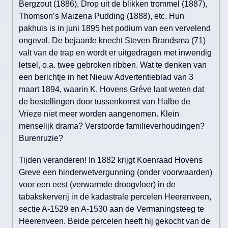
Bergzout (1886), Drop uit de blikken trommel (1887),
Thomson’s Maizena Pudding (1888), etc. Hun
pakhuis is in juni 1895 het podium van een vervelend
ongeval. De bejaarde knecht Steven Brandsma (71)
valt van de trap en wordt er uitgedragen met inwendig
letsel, o.a. twee gebroken ribben. Wat te denken van
een berichtje in het Nieuw Advertentieblad van 3
maart 1894, waarin K. Hovens Gréve laat weten dat
de bestellingen door tussenkomst van Halbe de
Vrieze niet meer worden aangenomen. Klein
menselijk drama? Verstoorde familieverhoudingen?
Burenruzie?
Tijden veranderen! In 1882 krijgt Koenraad Hovens
Greve een hinderwetvergunning (onder voorwaarden)
voor een eest (verwarmde droogvloer) in de
tabakskerverij in de kadastrale percelen Heerenveen,
sectie A-1529 en A-1530 aan de Vermaningsteeg te
Heerenveen. Beide percelen heeft hij gekocht van de