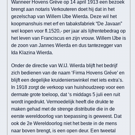
Wanneer Hovens Gréve op 14 april 1913 een bezoek
brengt aan notaris Verkouteren doet hij dat in het
gezelschap van Willem IJbe Wierda. Deze wil het
koopmanshuis met erf en tabaksfabriek “De Javaan”
wel kopen voor fl.1520,- per jaar als lijfrentebedrag op
het leven van Franciscus en zijn vrouw. Willem IJbe is
de zoon van Jannes Wierda en dus tantezegger van
Ida Klazina Wierda.
Onder de directie van W.IJ. Wierda blijft het bedrijf
zich bedienen van de naam ‘Firma Hovens Gréve’ en
blijft een degelijke kruidenierswinkel met iets extra’s.
In 1918 zorgt de verkoop van huishoudzeep voor een
dermate grote toeloop, dat ‘s middags 5 juli een ruit
wordt ingedrukt. Vermoedelijk heeft die drukte te
maken gehad met de strenge distributie die in de
eerste wereldoorlog van toepassing is geweest. Dat
ook de 2e Wereldoorlog niet het beste in de mens
naar boven brengt, is een open deur. Een tweetal