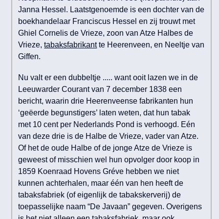
Janna Hessel. Laatstgenoemde is een dochter van de
boekhandelaar Franciscus Hessel en zij trouwt met
Ghiel Cornelis de Vrieze, zoon van Atze Halbes de
Vrieze,
tabaksfabrikant
te Heerenveen, en Neeltje van
Giffen.
Nu valt er een dubbeltje ..... want ooit lazen we in de
Leeuwarder Courant van 7 december 1838 een
bericht, waarin drie Heerenveense fabrikanten hun
‘geëerde begunstigers’ laten weten, dat hun tabak
met 10 cent per Nederlands Pond is verhoogd. Eén
van deze drie is de Halbe de Vrieze, vader van Atze.
Of het de oude Halbe of de jonge Atze de Vrieze is
geweest of misschien wel hun opvolger door koop in
1859 Koenraad Hovens Gréve hebben we niet
kunnen achterhalen, maar één van hen heeft de
tabaksfabriek (of eigenlijk de tabakskerverij) de
toepasselijke naam “De Javaan” gegeven. Overigens
is het niet alleen een tabaksfabriek, maar ook