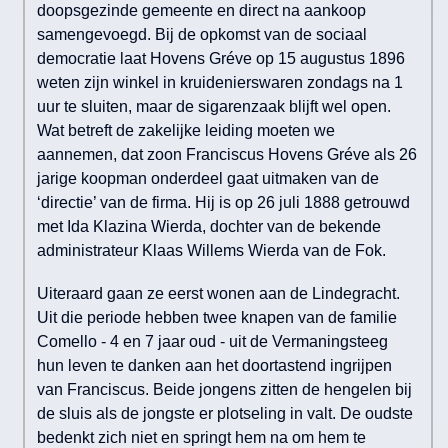
doopsgezinde gemeente en direct na aankoop
samengevoegd. Bij de opkomst van de sociaal
democratie laat Hovens Gréve op 15 augustus 1896
weten zijn winkel in kruidenierswaren zondags na 1
uur te sluiten, maar de sigarenzaak blijft wel open.
Wat betreft de zakelijke leiding moeten we
aannemen, dat zoon Franciscus Hovens Gréve als 26
jarige koopman onderdeel gaat uitmaken van de
‘directie’ van de firma. Hij is op 26 juli 1888 getrouwd
met Ida Klazina Wierda, dochter van de bekende
administrateur Klaas Willems Wierda van de Fok.
Uiteraard gaan ze eerst wonen aan de Lindegracht.
Uit die periode hebben twee knapen van de familie
Comello - 4 en 7 jaar oud - uit de Vermaningsteeg
hun leven te danken aan het doortastend ingrijpen
van Franciscus. Beide jongens zitten de hengelen bij
de sluis als de jongste er plotseling in valt. De oudste
bedenkt zich niet en springt hem na om hem te