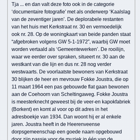
Tja ... en dan valt deze foto ook in de categorie
‘documentaire fotografie’ met als onderwerp ‘Kaalslag
van de zeventiger jaren’. De deplorabele restanten
van het huis met Kerkstraat nr. 30 en vermoedelijk
ook nr. 28. Op de woningkaart van beide panden staat
“afgebroken volgens GW 5-1-1972”, waarbij GW moet
worden vertaald als ‘Gemeentewerken’. De rooilijn,
waar we eerder over spraken, situeert nr. 30 aan de
westkant van die lijn en dus nr. 28 nog verder
westwaarts. De voorlaatste bewoners van Kerkstraat
30 blijken de heer en mevrouw Fokke Joustra, die op
11 maart 1964 een pas gebouwde flat gaan bewonen
aan de Coehoorn van Scheltingaweg. Fokke Joustra
is meesterknecht geweest bij de veer-en kapokfabriek
(Borkent) en komt al voor op dit adres in het
adresboekje van 1934. Dan woont hij er al enkele
jaren. Joustra heeft in de Heerenveense
dorpsgemeenschap een goede naam opgebouwd
door zijn passie voor de muziek in één van de