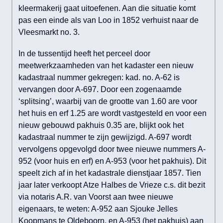
kleermakerij gaat uitoefenen. Aan die situatie komt
pas een einde als van Loo in 1852 verhuist naar de
Vleesmarkt no. 3.
In de tussentijd heeft het perceel door
meetwerkzaamheden van het kadaster een nieuw
kadastraal nummer gekregen: kad. no. A-62 is
vervangen door A-697. Door een zogenaamde
‘splitsing’, waarbij van de grootte van 1.60 are voor
het huis en erf 1.25 are wordt vastgesteld en voor een
nieuw gebouwd pakhuis 0.35 are, blijkt ook het
kadastraal nummer te zijn gewijzigd. A-697 wordt
vervolgens opgevolgd door twee nieuwe nummers A-
952 (voor huis en erf) en A-953 (voor het pakhuis). Dit
speelt zich af in het kadastrale dienstjaar 1857. Tien
jaar later verkoopt Atze Halbes de Vrieze c.s. dit bezit
via notaris A.R. van Voorst aan twee nieuwe
eigenaars, te weten: A-952 aan Sjouke Jelles
Koopmans te Oldeboorn, en A-953 (het pakhuis) aan