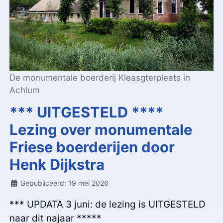
De monumentale boerderij Kleasgterpleats in
Achlum
*** UITGESTELD ****
Lezing over monumentale
Friese boerderijen door
Henk Dijkstra
Details
Gepubliceerd: 19 mei 2026
*** UPDATA 3 juni: de lezing is UITGESTELD
naar dit najaar *****