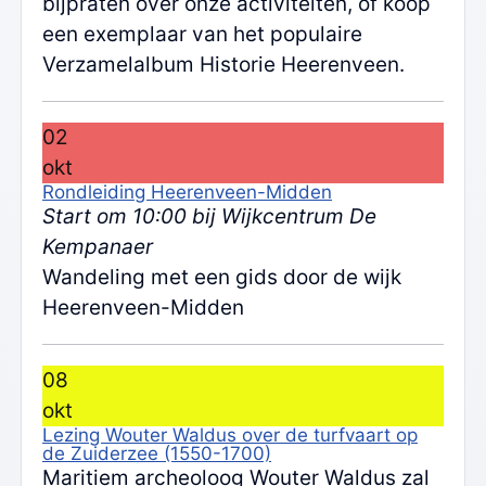
bijpraten over onze activiteiten, of koop
een exemplaar van het populaire
Verzamelalbum Historie Heerenveen.
02
okt
Rondleiding Heerenveen-Midden
Start om 10:00 bij Wijkcentrum De
Kempanaer
Wandeling met een gids door de wijk
Heerenveen-Midden
08
okt
Lezing Wouter Waldus over de turfvaart op
de Zuiderzee (1550-1700)
Maritiem archeoloog Wouter Waldus zal