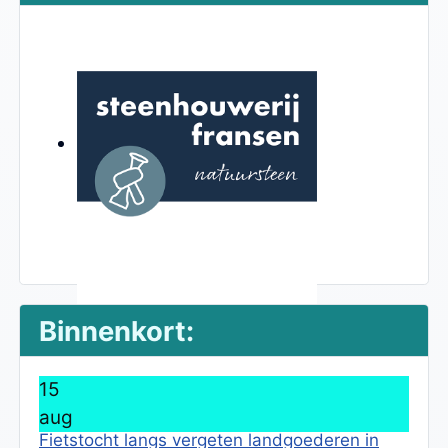
Binnenkort:
15
aug
Fietstocht langs vergeten landgoederen in