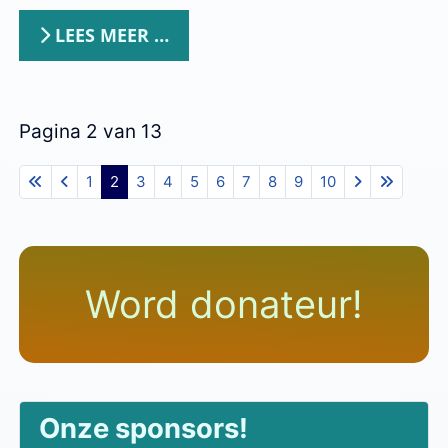
LEES MEER …
Pagina 2 van 13
1
2
3
4
5
6
7
8
9
10
Word donateur!
Onze sponsors!