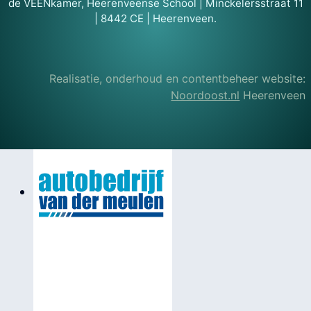
de VEENkamer, Heerenveense School | Minckelersstraat 11
| 8442 CE | Heerenveen.
Realisatie, onderhoud en contentbeheer website:
Noordoost.nl
Heerenveen