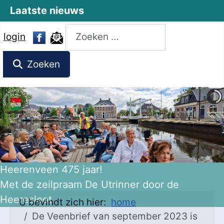
Laatste nieuws
Zoeken
login
Zoeken
Heerenveen 475 jaar!
Met de zeilpraam De Utrinner door de
Heeresloot
U bevindt zich hier:
home
De Veenbrief van september 2023 is