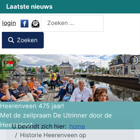
Laatste nieuws
Zoeken
login
Zoeken
Heerenveen 475 jaar!
Met de zeilpraam De Utrinner door de
Heeresloot
U bevindt zich hier:
home
Historie Heerenveen op