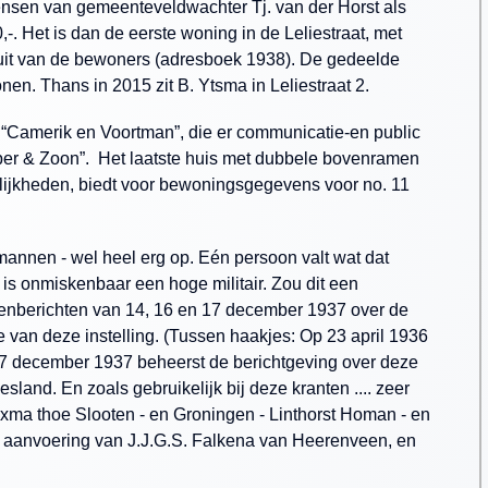
ensen van gemeenteveldwachter Tj. van der Horst als
-. Het is dan de eerste woning in de Leliestraat, met
l uit van de bewoners (adresboek 1938). De gedeelde
nen. Thans in 2015 zit B. Ytsma in Leliestraat 2.
j “Camerik en Voortman”, die er communicatie-en public
heper & Zoon”. Het laatste huis met dubbele bovenramen
elijkheden, biedt voor bewoningsgegevens voor no. 11
mannen - wel heel erg op. Eén persoon valt wat dat
 is onmiskenbaar een hoge militair. Zou dit een
tenberichten van 14, 16 en 17 december 1937 over de
 van deze instelling. (Tussen haakjes: Op 23 april 1936
7 december 1937 beheerst de berichtgeving over deze
and. En zoals gebruikelijk bij deze kranten .... zeer
xma thoe Slooten - en Groningen - Linthorst Homan - en
r aanvoering van J.J.G.S. Falkena van Heerenveen, en