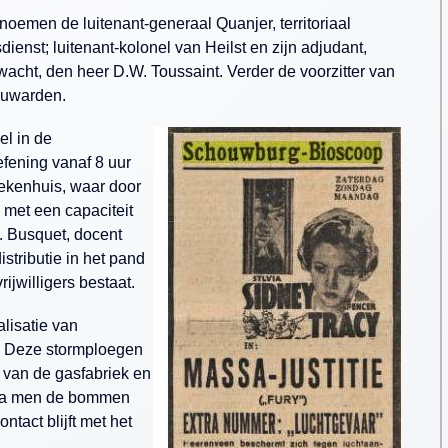
 noemen de luitenant-generaal Quanjer, territoriaal
enst; luitenant-kolonel van Heilst en zijn adjudant,
acht, den heer D.W. Toussaint. Verder de voorzitter van
eeuwarden.
el in de
efening vanaf 8 uur
iekenhuis, waar door
 met een capaciteit
. Busquet, docent
tributie in het pand
ijwilligers bestaat.
alisatie van
n. Deze stormploegen
 van de gasfabriek en
odra men de bommen
ntact blijft met het