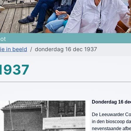
oot
ie in beeld
donderdag 16 dec 1937
 1937
Donderdag 16 de
De Leeuwarder Coura
in den bioscoop da
nevenstaande afbee