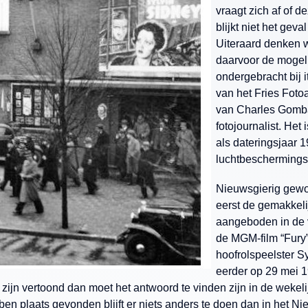
vraagt zich af of d
blijkt niet het ge
Uiteraard denken w
daarvoor de mogeli
ondergebracht bij i
van het Fries Foto
van Charles Gomba
fotojournalist. Het
als dateringsjaar 
luchtbeschermings
Nieuwsgierig gewor
eerst de gemakkeli
aangeboden in de v
de MGM-film “Fury”
hoofrolspeelster S
eerder op 29 mei 1
zijn vertoond dan moet het antwoord te vinden zijn in de weke
en plaats gevonden blijft er niets anders te doen dan in het 