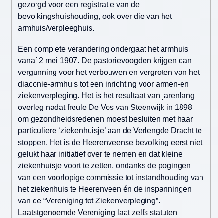
gezorgd voor een registratie van de
bevolkingshuishouding, ook over die van het
armhuis/verpleeghuis.
Een complete verandering ondergaat het armhuis
vanaf 2 mei 1907. De pastorievoogden krijgen dan
vergunning voor het verbouwen en vergroten van het
diaconie-armhuis tot een inrichting voor armen-en
ziekenverpleging. Het is het resultaat van jarenlang
overleg nadat freule De Vos van Steenwijk in 1898
om gezondheidsredenen moest besluiten met haar
particuliere ‘ziekenhuisje’ aan de Verlengde Dracht te
stoppen. Het is de Heerenveense bevolking eerst niet
gelukt haar initiatief over te nemen en dat kleine
ziekenhuisje voort te zetten, ondanks de pogingen
van een voorlopige commissie tot instandhouding van
het ziekenhuis te Heerenveen én de inspanningen
van de “Vereniging tot Ziekenverpleging”.
Laatstgenoemde Vereniging laat zelfs statuten