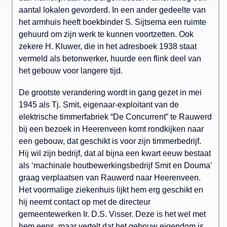
aantal lokalen gevorderd. In een ander gedeelte van
het armhuis heeft boekbinder S. Sijtsema een ruimte
gehuurd om zijn werk te kunnen voortzetten. Ook
zekere H. Kluwer, die in het adresboek 1938 staat
vermeld als betonwerker, huurde een flink deel van
het gebouw voor langere tijd.
De grootste verandering wordt in gang gezet in mei
1945 als Tj. Smit, eigenaar-exploitant van de
elektrische timmerfabriek “De Concurrent” te Rauwerd
bij een bezoek in Heerenveen komt rondkijken naar
een gebouw, dat geschikt is voor zijn timmerbedrijf.
Hij wil zijn bedrijf, dat al bijna een kwart eeuw bestaat
als ‘machinale houtbewerkingsbedrijf Smit en Douma’
graag verplaatsen van Rauwerd naar Heerenveen.
Het voormalige ziekenhuis lijkt hem erg geschikt en
hij neemt contact op met de directeur
gemeentewerken Ir. D.S. Visser. Deze is het wel met
hem eens, maar vertelt dat het gebouw eigendom is