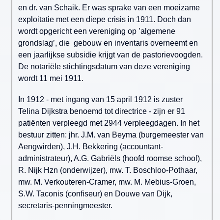
en dr. van Schaik. Er was sprake van een moeizame
exploitatie met een diepe crisis in 1911. Doch dan
wordt opgericht een vereniging op ’algemene
grondslag’, die gebouw en inventaris overneemt en
een jaarlijkse subsidie krijgt van de pastorievoogden.
De notariële stichtingsdatum van deze vereniging
wordt 11 mei 1911.
In 1912 - met ingang van 15 april 1912 is zuster
Telina Dijkstra benoemd tot directrice - zijn er 91
patiënten verpleegd met 2944 verpleegdagen. In het
bestuur zitten: jhr. J.M. van Beyma (burgemeester van
Aengwirden), J.H. Bekkering (accountant-
administrateur), A.G. Gabriëls (hoofd roomse school),
R. Nijk Hzn (onderwijzer), mw. T. Boschloo-Pothaar,
mw. M. Verkouteren-Cramer, mw. M. Mebius-Groen,
S.W. Taconis (confiseur) en Douwe van Dijk,
secretaris-penningmeester.