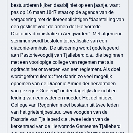
bestuurderen kijken daarbij niet op een jaartje, want
pas op 16 maart 1847 staat op de agenda van de
vergadering met de floreenplichtigen “daarstelling van
een gesticht voor de armen der Hervormde
Diaconieadministratie in Aengwirden". Met algemene
stemmen wordt besloten tot realisatie van een
diaconie-armhuis. De uitvoering wordt gedelegeerd
aan Pastorievoogdij van Tjalleberd c.a., die beginnen
met een voorlopige college van regenten met als
opdracht het ontwerpen van een reglement. Als doel
wordt geformuleerd: “het daarin zo veel mogelijk
opnemen van de Diaconie Armen der hervormden
van gezegde Grietenij" onder dagelijks toezicht en
leiding van een vader en moeder. Het definitieve
College van Regenten moet bestaan uit twee leden
van het grietenijbestuur, twee voogden van de
Pastorie van Tjalleberd c.a., twee leden van de
kerkenraad van de Hervormde Gemeente Tjalleberd