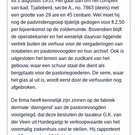
tot 1 augustus 1955. Het gaat dan om het complex
van kad. Tjalleberd, sectie A., no. 7863 (deels) met
een grootte van 29 are en 45 centiare. Wel moet hij
nog de padvindersgroep tijdelijk gedogen voor fl.2,50
per bijeenkomst op de zolderruimte. Bovendien blijft
de operatiekamer en het westelijk daarvan liggende
vertrek buiten de verhuur voor de vergaderingen van
notabelen en pastorievoogden en hun archief. Ook is
uitgesloten het terrein aan de zuidkant van het
gebouw, waar een schuur staat die dient als
bergplaats voor de pastoriegoederen. De serre, waar
het glas al uit is, wordt eerst door de verhuurder nog
afgebroken.
De firma heeft kennelijk zijn zinnen op de fabriek
dermate ‘dwingend’ aan de pastorievoogden
voorgelegd, dat deze besluiten de taxateur G.K. van
der Veen uit Hardegarijp te verkoopwaarde van het
voormalig ziekenhuis vast te stellen. Hij rapporteert