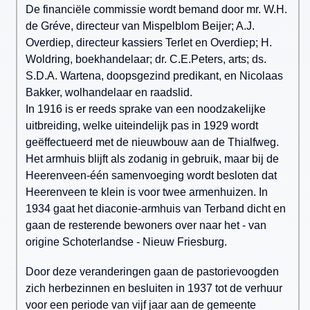
De financiële commissie wordt bemand door mr. W.H.
de Gréve, directeur van Mispelblom Beijer; A.J.
Overdiep, directeur kassiers Terlet en Overdiep; H.
Woldring, boekhandelaar; dr. C.E.Peters, arts; ds.
S.D.A. Wartena, doopsgezind predikant, en Nicolaas
Bakker, wolhandelaar en raadslid.
In 1916 is er reeds sprake van een noodzakelijke
uitbreiding, welke uiteindelijk pas in 1929 wordt
geëffectueerd met de nieuwbouw aan de Thialfweg.
Het armhuis blijft als zodanig in gebruik, maar bij de
Heerenveen-één samenvoeging wordt besloten dat
Heerenveen te klein is voor twee armenhuizen. In
1934 gaat het diaconie-armhuis van Terband dicht en
gaan de resterende bewoners over naar het - van
origine Schoterlandse - Nieuw Friesburg.
Door deze veranderingen gaan de pastorievoogden
zich herbezinnen en besluiten in 1937 tot de verhuur
voor een periode van vijf jaar aan de gemeente