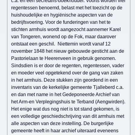
c.a. en een secretaris-boekhouder. Voorts worden vier
regentessen benoemd, belast met het toezicht op de
huishoudelijke en hygiënische aspecten van de
bedrijfsvoering. Voor de funderingen van het te
stichten armhuis wordt aangezocht aannemer Karel
van Tongeren, wonend op de Fok, maar daarover
ontstaat een geschil. Niettemin wordt vanaf 12
november 1848 het nieuw gebouwde gesticht aan de
Pastorielaan te Heerenveen in gebruik genomen.
Sindsdien is er door de regenten, regentessen, vader
en moeder veel opgetekend over de gang van zaken
in het armhuis. Deze stukken zijn geordend in een
inventaris van de kerkelijke gemeente Tjalleberd c.a.
en dan met name in het Gedeponeerde Archief van
het Arm-en Verplegingshuis te Terband (Aengwirden).
Het enige wat dus nog niet is tot stand gekomen, is
een volledige geschiedschrijving van dit armhuis met
alle aspecten van deze instelling. De burgerlijke
gemeente heeft in haar archief uiteraard eveneens