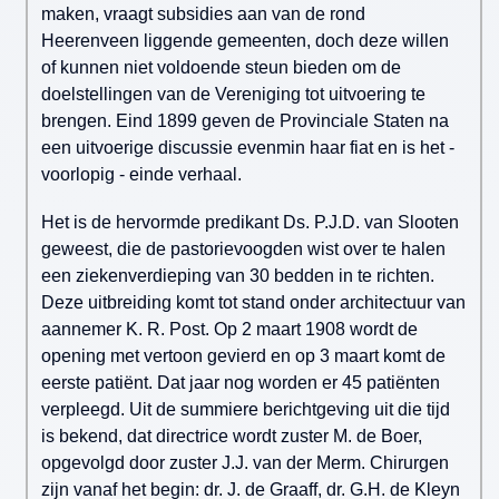
maken, vraagt subsidies aan van de rond
Heerenveen liggende gemeenten, doch deze willen
of kunnen niet voldoende steun bieden om de
doelstellingen van de Vereniging tot uitvoering te
brengen. Eind 1899 geven de Provinciale Staten na
een uitvoerige discussie evenmin haar fiat en is het -
voorlopig - einde verhaal.
Het is de hervormde predikant Ds. P.J.D. van Slooten
geweest, die de pastorievoogden wist over te halen
een ziekenverdieping van 30 bedden in te richten.
Deze uitbreiding komt tot stand onder architectuur van
aannemer K. R. Post. Op 2 maart 1908 wordt de
opening met vertoon gevierd en op 3 maart komt de
eerste patiënt. Dat jaar nog worden er 45 patiënten
verpleegd. Uit de summiere berichtgeving uit die tijd
is bekend, dat directrice wordt zuster M. de Boer,
opgevolgd door zuster J.J. van der Merm. Chirurgen
zijn vanaf het begin: dr. J. de Graaff, dr. G.H. de Kleyn