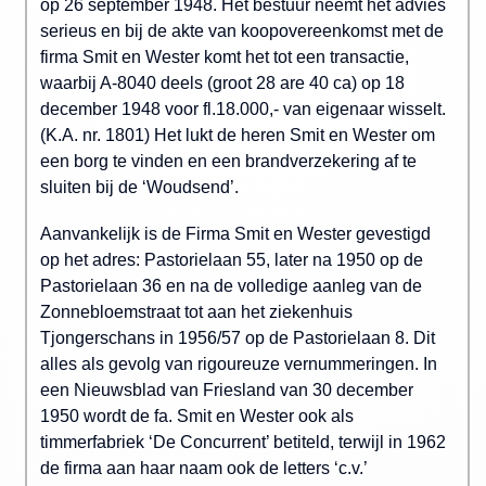
op 26 september 1948. Het bestuur neemt het advies
serieus en bij de akte van koopovereenkomst met de
firma Smit en Wester komt het tot een transactie,
waarbij A-8040 deels (groot 28 are 40 ca) op 18
december 1948 voor fl.18.000,- van eigenaar wisselt.
(K.A. nr. 1801) Het lukt de heren Smit en Wester om
een borg te vinden en een brandverzekering af te
sluiten bij de ‘Woudsend’.
Aanvankelijk is de Firma Smit en Wester gevestigd
op het adres: Pastorielaan 55, later na 1950 op de
Pastorielaan 36 en na de volledige aanleg van de
Zonnebloemstraat tot aan het ziekenhuis
Tjongerschans in 1956/57 op de Pastorielaan 8. Dit
alles als gevolg van rigoureuze vernummeringen. In
een Nieuwsblad van Friesland van 30 december
1950 wordt de fa. Smit en Wester ook als
timmerfabriek ‘De Concurrent’ betiteld, terwijl in 1962
de firma aan haar naam ook de letters ‘c.v.’