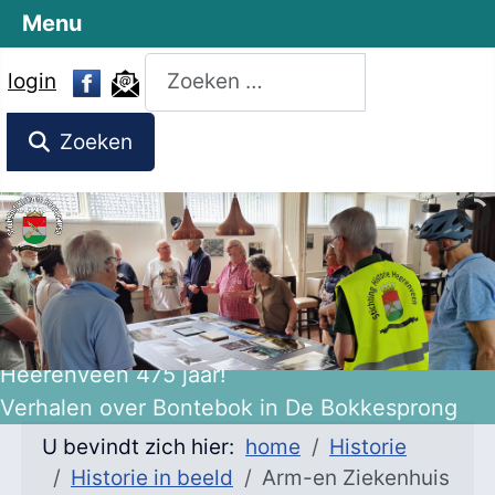
Menu
Zoeken
login
Zoeken
Heerenveen 475 jaar!
Verhalen over Bontebok in De Bokkesprong
U bevindt zich hier:
home
Historie
Historie in beeld
Arm-en Ziekenhuis