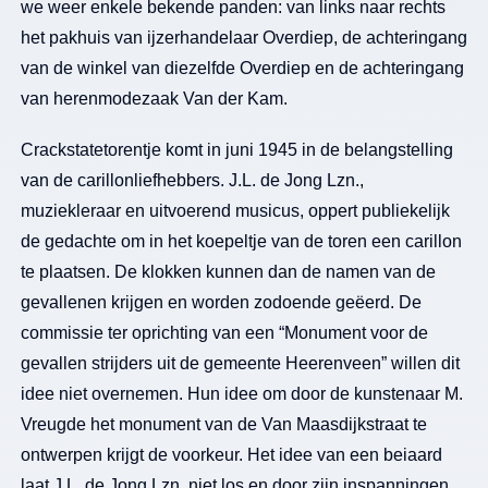
we weer enkele bekende panden: van links naar rechts
het pakhuis van ijzerhandelaar Overdiep, de achteringang
van de winkel van diezelfde Overdiep en de achteringang
van herenmodezaak Van der Kam.
Crackstatetorentje komt in juni 1945 in de belangstelling
van de carillonliefhebbers. J.L. de Jong Lzn.,
muziekleraar en uitvoerend musicus, oppert publiekelijk
de gedachte om in het koepeltje van de toren een carillon
te plaatsen. De klokken kunnen dan de namen van de
gevallenen krijgen en worden zodoende geëerd. De
commissie ter oprichting van een “Monument voor de
gevallen strijders uit de gemeente Heerenveen” willen dit
idee niet overnemen. Hun idee om door de kunstenaar M.
Vreugde het monument van de Van Maasdijkstraat te
ontwerpen krijgt de voorkeur. Het idee van een beiaard
laat J.L. de Jong Lzn. niet los en door zijn inspanningen