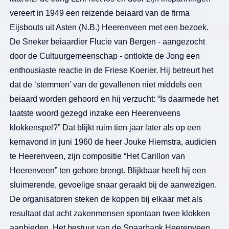
vereert in 1949 een reizende beiaard van de firma
Eijsbouts uit Asten (N.B.) Heerenveen met een bezoek.
De Sneker beiaardier Flucie van Bergen - aangezocht
door de Cultuurgemeenschap - ontlokte de Jong een
enthousiaste reactie in de Friese Koerier. Hij betreurt het
dat de ‘stemmen’ van de gevallenen niet middels een
beiaard worden gehoord en hij verzucht: “Is daarmede het
laatste woord gezegd inzake een Heerenveens
klokkenspel?” Dat blijkt ruim tien jaar later als op een
kernavond in juni 1960 de heer Jouke Hiemstra, audicien
te Heerenveen, zijn compositie “Het Carillon van
Heerenveen” ten gehore brengt. Blijkbaar heeft hij een
sluimerende, gevoelige snaar geraakt bij de aanwezigen.
De organisatoren steken de koppen bij elkaar met als
resultaat dat acht zakenmensen spontaan twee klokken
aanbieden. Het bestuur van de Spaarbank Heerenveen