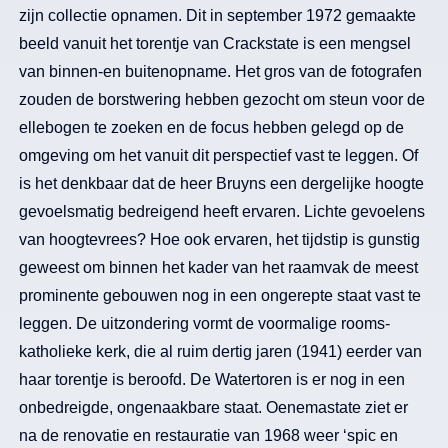
zijn collectie opnamen. Dit in september 1972 gemaakte
beeld vanuit het torentje van Crackstate is een mengsel
van binnen-en buitenopname. Het gros van de fotografen
zouden de borstwering hebben gezocht om steun voor de
ellebogen te zoeken en de focus hebben gelegd op de
omgeving om het vanuit dit perspectief vast te leggen. Of
is het denkbaar dat de heer Bruyns een dergelijke hoogte
gevoelsmatig bedreigend heeft ervaren. Lichte gevoelens
van hoogtevrees? Hoe ook ervaren, het tijdstip is gunstig
geweest om binnen het kader van het raamvak de meest
prominente gebouwen nog in een ongerepte staat vast te
leggen. De uitzondering vormt de voormalige rooms-
katholieke kerk, die al ruim dertig jaren (1941) eerder van
haar torentje is beroofd. De Watertoren is er nog in een
onbedreigde, ongenaakbare staat. Oenemastate ziet er
na de renovatie en restauratie van 1968 weer ‘spic en