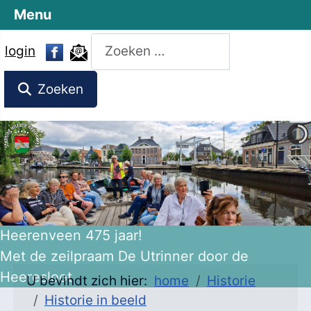
Menu
Zoeken
login
Zoeken
Heerenveen 475 jaar!
Met de zeilpraam De Utrinner door de
Heeresloot
U bevindt zich hier:
home
Historie
Historie in beeld