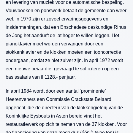
en levering van muziek voor de automatische bespeling.
Vouwboeken en ponswerk betaalt de gemeente dan weer
wel. In 1970 zijn er zoveel ervaringsgegevens en
insidermeningen, dat een Enschedese deskundige Rinus
de Jong het aandurft de lat hoger te willen leggen. Het
pianoklavier moet worden vervangen door een
stokkenklavier en de klokken moeten een tooncorrectie
ondergaan, omdat ze niet zuiver zijn. In april 1972 wordt
een nieuwe beiaardier gevraagd te solliciteren op een
basissalaris van fl.1128,- per jaar.
In april 1984 wordt door een aantal ‘prominente’
Heerenveners een Commissie Crackstate Beiaard
opgericht, die de directeur van de klokkengieterij van de
Koninklijke Eysbouts in Asten bereid vindt het
restauratiewerk op zich te nemen van de 37 klokken. Voor
de financiering van deze megaklus (één à twee ton) is