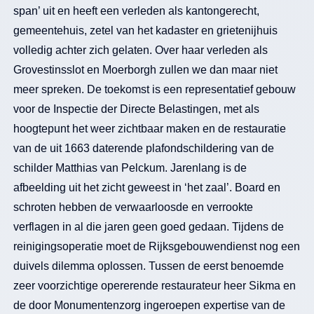
span’ uit en heeft een verleden als kantongerecht,
gemeentehuis, zetel van het kadaster en grietenijhuis
volledig achter zich gelaten. Over haar verleden als
Grovestinsslot en Moerborgh zullen we dan maar niet
meer spreken. De toekomst is een representatief gebouw
voor de Inspectie der Directe Belastingen, met als
hoogtepunt het weer zichtbaar maken en de restauratie
van de uit 1663 daterende plafondschildering van de
schilder Matthias van Pelckum. Jarenlang is de
afbeelding uit het zicht geweest in ‘het zaal’. Board en
schroten hebben de verwaarloosde en verrookte
verflagen in al die jaren geen goed gedaan. Tijdens de
reinigingsoperatie moet de Rijksgebouwendienst nog een
duivels dilemma oplossen. Tussen de eerst benoemde
zeer voorzichtige opererende restaurateur heer Sikma en
de door Monumentenzorg ingeroepen expertise van de