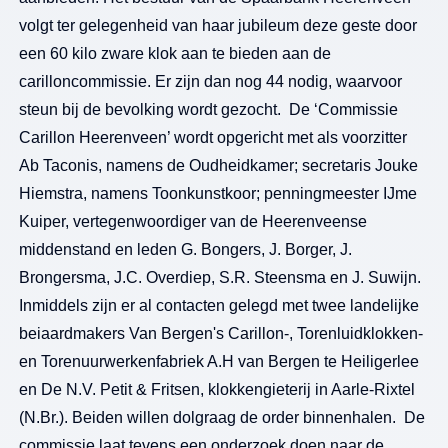
volgt ter gelegenheid van haar jubileum deze geste door
een 60 kilo zware klok aan te bieden aan de
carilloncommissie. Er zijn dan nog 44 nodig, waarvoor
steun bij de bevolking wordt gezocht. De ‘Commissie
Carillon Heerenveen’ wordt opgericht met als voorzitter
Ab Taconis, namens de Oudheidkamer; secretaris Jouke
Hiemstra, namens Toonkunstkoor; penningmeester IJme
Kuiper, vertegenwoordiger van de Heerenveense
middenstand en leden G. Bongers, J. Borger, J.
Brongersma, J.C. Overdiep, S.R. Steensma en J. Suwijn.
Inmiddels zijn er al contacten gelegd met twee landelijke
beiaardmakers Van Bergen's Carillon-, Torenluidklokken-
en Torenuurwerkenfabriek A.H van Bergen te Heiligerlee
en De N.V. Petit & Fritsen, klokkengieterij in Aarle-Rixtel
(N.Br.). Beiden willen dolgraag de order binnenhalen. De
commissie laat tevens een onderzoek doen naar de