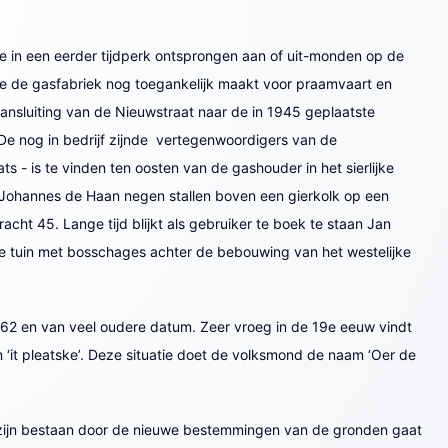
ie in een eerder tijdperk ontsprongen aan of uit-monden op de
e de gasfabriek nog toegankelijk maakt voor praamvaart en
nsluiting van de Nieuwstraat naar de in 1945 geplaatste
De nog in bedrijf zijnde vertegenwoordigers van de
s - is te vinden ten oosten van de gashouder in het sierlijke
man Johannes de Haan negen stallen boven een gierkolk op een
cht 45. Lange tijd blijkt als gebruiker te boek te staan Jan
ale tuin met bosschages achter de bebouwing van het westelijke
n 62 en van veel oudere datum. Zeer vroeg in de 19e eeuw vindt
n ‘it pleatske’. Deze situatie doet de volksmond de naam ‘Oer de
ren zijn bestaan door de nieuwe bestemmingen van de gronden gaat