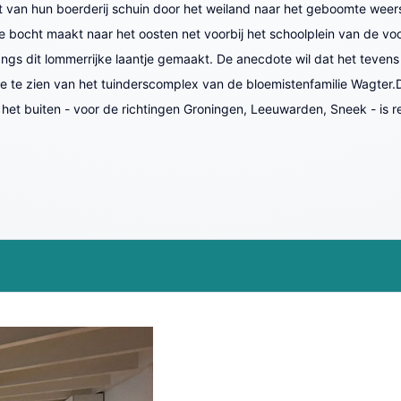
at van hun boerderij schuin door het weiland naar het geboomte weers
kse bocht maakt naar het oosten net voorbij het schoolplein van de
 dit lommerrijke laantje gemaakt. De anecdote wil dat het tevens be
je te zien van het tuinderscomplex van de bloemistenfamilie Wagter.
et buiten - voor de richtingen Groningen, Leeuwarden, Sneek - is 