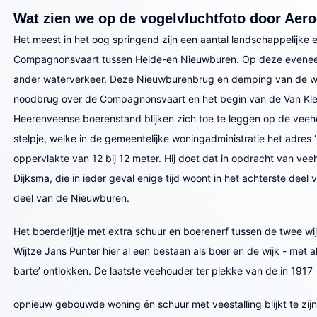
Wat zien we op de vogelvluchtfoto door Aer
Het meest in het oog springend zijn een aantal landschappelijke 
Compagnonsvaart tussen Heide-en Nieuwburen. Op deze eveneens 
ander waterverkeer. Deze Nieuwburenbrug en demping van de wijk
noodbrug over de Compagnonsvaart en het begin van de Van Kleffe
Heerenveense boerenstand blijken zich toe te leggen op de veehoud
stelpje, welke in de gemeentelijke woningadministratie het adres 
oppervlakte van 12 bij 12 meter. Hij doet dat in opdracht van ve
Dijksma, die in ieder geval enige tijd woont in het achterste d
deel van de Nieuwburen.
Het boerderijtje met extra schuur en boerenerf tussen de twee wi
Wijtze Jans Punter hier al een bestaan als boer en de wijk - met 
barte’ ontlokken. De laatste veehouder ter plekke van de in 1917
opnieuw gebouwde woning én schuur met veestalling blijkt te zijn