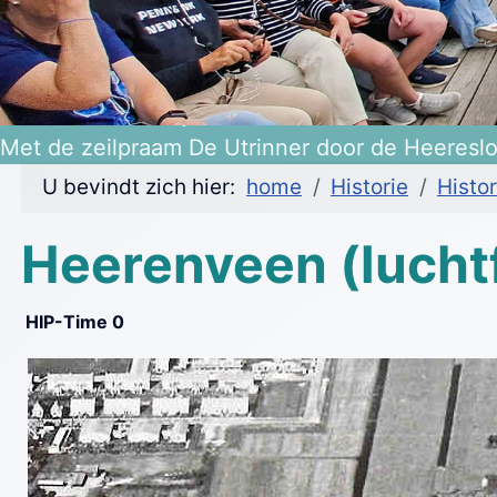
Heerenveen 475 jaar!
Met de zeilpraam De Utrinner door de Heeresl
U bevindt zich hier:
home
Historie
Histor
Heerenveen (luchtf
HIP-Time 0