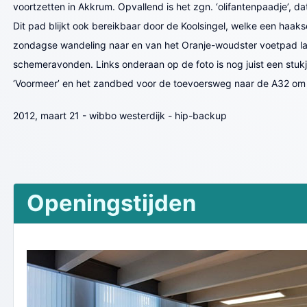
voortzetten in Akkrum. Opvallend is het zgn. ‘olifantenpaadje’, d
Dit pad blijkt ook bereikbaar door de Koolsingel, welke een haa
zondagse wandeling naar en van het Oranje-woudster voetpad langs
schemeravonden. Links onderaan op de foto is nog juist een stuk
‘Voormeer’ en het zandbed voor de toevoersweg naar de A32 om h
2012, maart 21 - wibbo westerdijk - hip-backup
Openingstijden