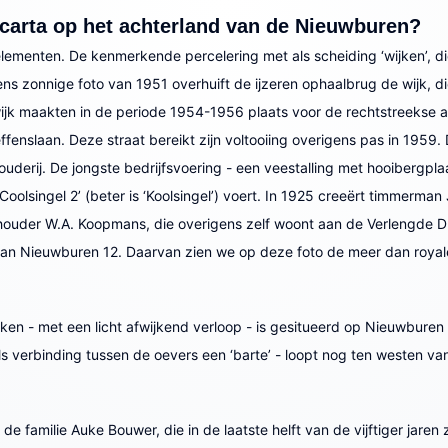
ocarta op het achterland van de Nieuwburen?
elementen. De kenmerkende percelering met als scheiding ‘wijken’, d
zonnige foto van 1951 overhuift de ijzeren ophaalbrug de wijk, di
 maakten in de periode 1954-1956 plaats voor de rechtstreekse aa
nslaan. Deze straat bereikt zijn voltooiing overigens pas in 1959. 
erij. De jongste bedrijfsvoering - een veestalling met hooibergplaat
‘Coolsingel 2’ (beter is ‘Koolsingel’) voert. In 1925 creeërt timmer
ehouder W.A. Koopmans, die overigens zelf woont aan de Verlengde Dra
eel van Nieuwburen 12. Daarvan zien we op deze foto de meer dan roy
jken - met een licht afwijkend verloop - is gesitueerd op Nieuwbure
als verbinding tussen de oevers een ‘barte’ - loopt nog ten westen va
 de familie Auke Bouwer, die in de laatste helft van de vijftiger ja