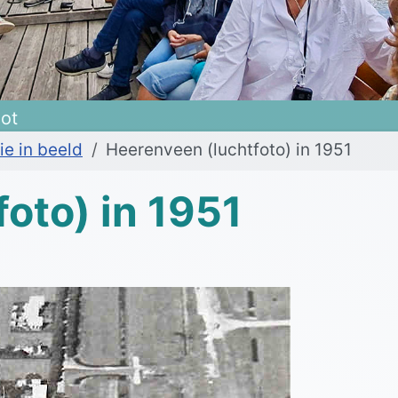
oot
ie in beeld
Heerenveen (luchtfoto) in 1951
oto) in 1951