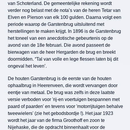
van Schoterland. De gemeentelijke rekening wordt
verder nog belast met de nota’s van de heren Tetar van
Elven en Pierson van elk 100 gulden. Daarna volgt een
periode waarop de Garstenbrug uitsluitend met
herstellingen te maken krijgt. In 1896 is de Garstenbrug
het toneel van een anecdotische gebeurtenis op de
avond van de 18e februari. Die avond passeert de
bierwagen van de heer Hergarden de brug en breekt
doormidden. “Tal van volle en lege flessen laten bij dit
ongeval het leven’.
De houten Garstenbrug is de eerste van de houten
ophaalbrug in Heerenveen, die wordt vervangen door
eentje van metaal. De brug was zelfs in deze laatste
versie verboden voor 'rij-en voertuigen bespannen met
paard of paarden' en tevens voor 'motorrijtuigen behalve
tweewielers' (zie het gebodsbordje !). Het jaar 1923
wordt het jaar van de firma Groothoff en zoon te
Nijehaske, die de opdracht binnenhaalt voor de