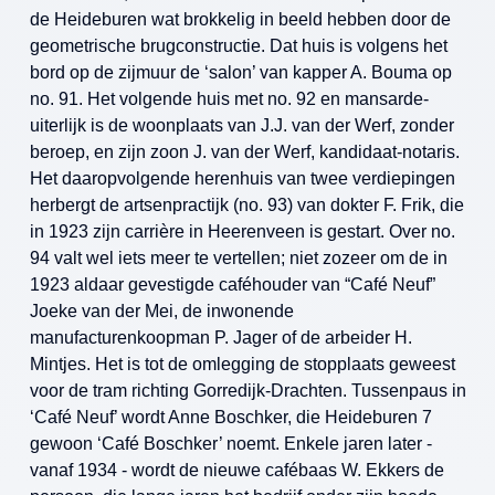
de Heideburen wat brokkelig in beeld hebben door de
geometrische brugconstructie. Dat huis is volgens het
bord op de zijmuur de ‘salon’ van kapper A. Bouma op
no. 91. Het volgende huis met no. 92 en mansarde-
uiterlijk is de woonplaats van J.J. van der Werf, zonder
beroep, en zijn zoon J. van der Werf, kandidaat-notaris.
Het daaropvolgende herenhuis van twee verdiepingen
herbergt de artsenpractijk (no. 93) van dokter F. Frik, die
in 1923 zijn carrière in Heerenveen is gestart. Over no.
94 valt wel iets meer te vertellen; niet zozeer om de in
1923 aldaar gevestigde caféhouder van “Café Neuf”
Joeke van der Mei, de inwonende
manufacturenkoopman P. Jager of de arbeider H.
Mintjes. Het is tot de omlegging de stopplaats geweest
voor de tram richting Gorredijk-Drachten. Tussenpaus in
‘Café Neuf’ wordt Anne Boschker, die Heideburen 7
gewoon ‘Café Boschker’ noemt. Enkele jaren later -
vanaf 1934 - wordt de nieuwe cafébaas W. Ekkers de