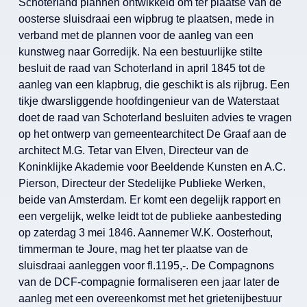
Schoterland plannen ontwikkeld om ter plaatse van de
oosterse sluisdraai een wipbrug te plaatsen, mede in
verband met de plannen voor de aanleg van een
kunstweg naar Gorredijk. Na een bestuurlijke stilte
besluit de raad van Schoterland in april 1845 tot de
aanleg van een klapbrug, die geschikt is als rijbrug. Een
tikje dwarsliggende hoofdingenieur van de Waterstaat
doet de raad van Schoterland besluiten advies te vragen
op het ontwerp van gemeentearchitect De Graaf aan de
architect M.G. Tetar van Elven, Directeur van de
Koninklijke Akademie voor Beeldende Kunsten en A.C.
Pierson, Directeur der Stedelijke Publieke Werken,
beide van Amsterdam. Er komt een degelijk rapport en
een vergelijk, welke leidt tot de publieke aanbesteding
op zaterdag 3 mei 1846. Aannemer W.K. Oosterhout,
timmerman te Joure, mag het ter plaatse van de
sluisdraai aanleggen voor fl.1195,-. De Compagnons
van de DCF-compagnie formaliseren een jaar later de
aanleg met een overeenkomst met het grietenijbestuur