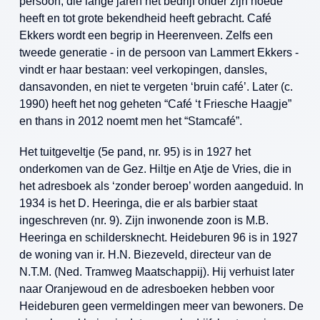
persoon, die lange jaren het bedrijf onder zijn hoede
heeft en tot grote bekendheid heeft gebracht. Café
Ekkers wordt een begrip in Heerenveen. Zelfs een
tweede generatie - in de persoon van Lammert Ekkers -
vindt er haar bestaan: veel verkopingen, dansles,
dansavonden, en niet te vergeten ‘bruin café’. Later (c.
1990) heeft het nog geheten “Café ‘t Friesche Haagje”
en thans in 2012 noemt men het “Stamcafé”.
Het tuitgeveltje (5e pand, nr. 95) is in 1927 het
onderkomen van de Gez. Hiltje en Atje de Vries, die in
het adresboek als ‘zonder beroep’ worden aangeduid. In
1934 is het D. Heeringa, die er als barbier staat
ingeschreven (nr. 9). Zijn inwonende zoon is M.B.
Heeringa en schildersknecht. Heideburen 96 is in 1927
de woning van ir. H.N. Biezeveld, directeur van de
N.T.M. (Ned. Tramweg Maatschappij). Hij verhuist later
naar Oranjewoud en de adresboeken hebben voor
Heideburen geen vermeldingen meer van bewoners. De