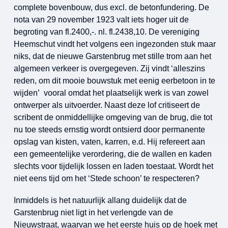
complete bovenbouw, dus excl. de betonfundering. De
nota van 29 november 1923 valt iets hoger uit de
begroting van fl.2400,-. nl. fl.2438,10. De vereniging
Heemschut vindt het volgens een ingezonden stuk maar
niks, dat de nieuwe Garstenbrug met stille trom aan het
algemeen verkeer is overgegeven. Zij vindt ‘alleszins
reden, om dit mooie bouwstuk met eenig eerbetoon in te
wijden’ vooral omdat het plaatselijk werk is van zowel
ontwerper als uitvoerder. Naast deze lof critiseert de
scribent de onmiddellijke omgeving van de brug, die tot
nu toe steeds ernstig wordt ontsierd door permanente
opslag van kisten, vaten, karren, e.d. Hij refereert aan
een gemeentelijke verordering, die de wallen en kaden
slechts voor tijdelijk lossen en laden toestaat. Wordt het
niet eens tijd om het ‘Stede schoon’ te respecteren?
Inmiddels is het natuurlijk allang duidelijk dat de
Garstenbrug niet ligt in het verlengde van de
Nieuwstraat, waarvan we het eerste huis op de hoek met