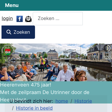
Menu
Zoeken
login
Zoeken
Heerenveen 475 jaar!
Met de zeilpraam De Utrinner door de
Heeresloot
U bevindt zich hier:
home
Historie
Historie in beeld