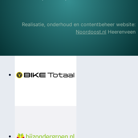
Realisatie, onderhoud en contentbeheer website:
Noordoost.nl
Heerenveen