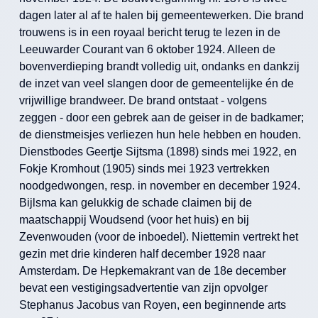
dagen later al af te halen bij gemeentewerken. Die brand
trouwens is in een royaal bericht terug te lezen in de
Leeuwarder Courant van 6 oktober 1924. Alleen de
bovenverdieping brandt volledig uit, ondanks en dankzij
de inzet van veel slangen door de gemeentelijke én de
vrijwillige brandweer. De brand ontstaat - volgens
zeggen - door een gebrek aan de geiser in de badkamer;
de dienstmeisjes verliezen hun hele hebben en houden.
Dienstbodes Geertje Sijtsma (1898) sinds mei 1922, en
Fokje Kromhout (1905) sinds mei 1923 vertrekken
noodgedwongen, resp. in november en december 1924.
Bijlsma kan gelukkig de schade claimen bij de
maatschappij Woudsend (voor het huis) en bij
Zevenwouden (voor de inboedel). Niettemin vertrekt het
gezin met drie kinderen half december 1928 naar
Amsterdam. De Hepkemakrant van de 18e december
bevat een vestigingsadvertentie van zijn opvolger
Stephanus Jacobus van Royen, een beginnende arts