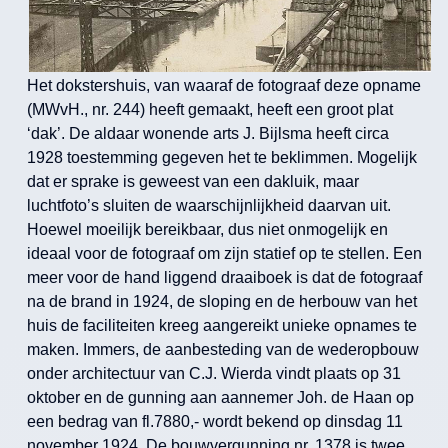
Het dokstershuis, van waaraf de fotograaf deze opname
(MWvH., nr. 244) heeft gemaakt, heeft een groot plat
‘dak’. De aldaar wonende arts J. Bijlsma heeft circa
1928 toestemming gegeven het te beklimmen. Mogelijk
dat er sprake is geweest van een dakluik, maar
luchtfoto’s sluiten de waarschijnlijkheid daarvan uit.
Hoewel moeilijk bereikbaar, dus niet onmogelijk en
ideaal voor de fotograaf om zijn statief op te stellen. Een
meer voor de hand liggend draaiboek is dat de fotograaf
na de brand in 1924, de sloping en de herbouw van het
huis de faciliteiten kreeg aangereikt unieke opnames te
maken. Immers, de aanbesteding van de wederopbouw
onder architectuur van C.J. Wierda vindt plaats op 31
oktober en de gunning aan aannemer Joh. de Haan op
een bedrag van fl.7880,- wordt bekend op dinsdag 11
november 1924. De bouwvergunning nr. 1378 is twee