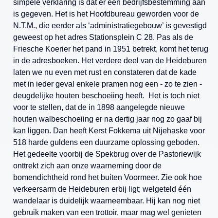
simpele verklaring is dat er een bedrijfsbestemming aan
is gegeven. Het is het Hoofdbureau geworden voor de
N.T.M., die eerder als ‘administratiegebouw’ is gevestigd
geweest op het adres Stationsplein C 28. Pas als de
Friesche Koerier het pand in 1951 betrekt, komt het terug
in de adresboeken. Het verdere deel van de Heideburen
laten we nu even met rust en constateren dat de kade
met in ieder geval enkele pramen nog een - zo te zien -
deugdelijke houten beschoeiing heeft. Het is toch niet
voor te stellen, dat de in 1898 aangelegde nieuwe
houten walbeschoeiing er na dertig jaar nog zo gaaf bij
kan liggen. Dan heeft Kerst Fokkema uit Nijehaske voor
518 harde guldens een duurzame oplossing geboden.
Het gedeelte voorbij de Spekbrug over de Pastoriewijk
onttrekt zich aan onze waarneming door de
bomendichtheid rond het buiten Voormeer. Zie ook hoe
verkeersarm de Heideburen erbij ligt; welgeteld één
wandelaar is duidelijk waarneembaar. Hij kan nog niet
gebruik maken van een trottoir, maar mag wel genieten