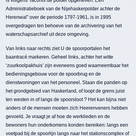
is volgens Taconis de polder opgeheven. Een “
Administratieboek van de Nijehaskerpolder achter de
Herenwal” over de periode 1797-1961, is in 1995
overgedragen ten behoeve van de archivering van het
waterschapsarchief uit deze omgeving.
Van links naar rechts ziet U de spoorportalen het
baantracé markeren. Geheel links, achter het witte
‘zuurkoolpakhuis’ zijn eveneens goed waarneembaar het
bedieningsgebouw voor de spoorbrug en de
dienstwoningen van het personeel. Staan die panden op
het grondgebied van Haskerland, of loopt de grens juist
ten westen in of langs de spoorsloot ? Het kan bijna niet
anders of de mensen moeten zich Heerenveners hebben
gevoeld. Je vraagt je af hoe de werklieden en de
bewoners hun onderkomens konden bereiken: langs een
voetpad bij de spoorlijn langs naar het stationscomplex of