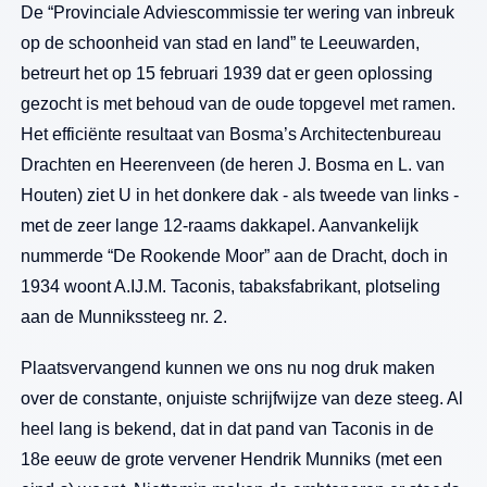
De “Provinciale Adviescommissie ter wering van inbreuk
op de schoonheid van stad en land” te Leeuwarden,
betreurt het op 15 februari 1939 dat er geen oplossing
gezocht is met behoud van de oude topgevel met ramen.
Het efficiënte resultaat van Bosma’s Architectenbureau
Drachten en Heerenveen (de heren J. Bosma en L. van
Houten) ziet U in het donkere dak - als tweede van links -
met de zeer lange 12-raams dakkapel. Aanvankelijk
nummerde “De Rookende Moor” aan de Dracht, doch in
1934 woont A.IJ.M. Taconis, tabaksfabrikant, plotseling
aan de Munnikssteeg nr. 2.
Plaatsvervangend kunnen we ons nu nog druk maken
over de constante, onjuiste schrijfwijze van deze steeg. Al
heel lang is bekend, dat in dat pand van Taconis in de
18e eeuw de grote vervener Hendrik Munniks (met een