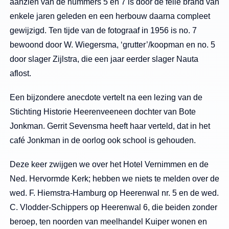
aanzien van de nummers 5 en 7 is door de felle brand van
enkele jaren geleden en een herbouw daarna compleet
gewijzigd. Ten tijde van de fotograaf in 1956 is no. 7
bewoond door W. Wiegersma, ‘grutter’/koopman en no. 5
door slager Zijlstra, die een jaar eerder slager Nauta
aflost.
Een bijzondere anecdote vertelt na een lezing van de
Stichting Historie Heerenveeneen dochter van Bote
Jonkman. Gerrit Sevensma heeft haar verteld, dat in het
café Jonkman in de oorlog ook school is gehouden.
Deze keer zwijgen we over het Hotel Vernimmen en de
Ned. Hervormde Kerk; hebben we niets te melden over de
wed. F. Hiemstra-Hamburg op Heerenwal nr. 5 en de wed.
C. Vlodder-Schippers op Heerenwal 6, die beiden zonder
beroep, ten noorden van meelhandel Kuiper wonen en