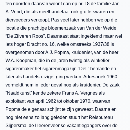
ten noorden daarvan woont dan op nr. 18 de familie Jan
A. Vrind, die als meelhandelaar ook grutterswaren en
diervoeders verkoopt. Pas veel later hebben we op die
locatie die prachtige bloemenzaak van Van der Weide:
“De Zilveren Roos”. Daarnaast staat ingeklemd maar wel
iets hoger Dracht no. 16, welke omstreeks 1937/38 is
overgenomen door A.J. Popma, kruidenier, van de heer
W.A. Koopman, die in de jaren twintig als winkelier-
sigarenmaker het sigarenmagazijn “Deli” bemande en
later als handelsreiziger ging werken. Adresboek 1960
vermeldt hem in ieder geval nog als kruidenier. De zaak
“Naaldkunst” kende zekere Frans A. Vergnes als
exploitant van april 1962 tot oktober 1970, waarvan
Popma de eigenaar schijnt te zijn geweest. Daarna en
nog niet eens zo lang geleden stuurt het Reisbureau
Sijpersma, de Heerenveense vakantiegangers over de