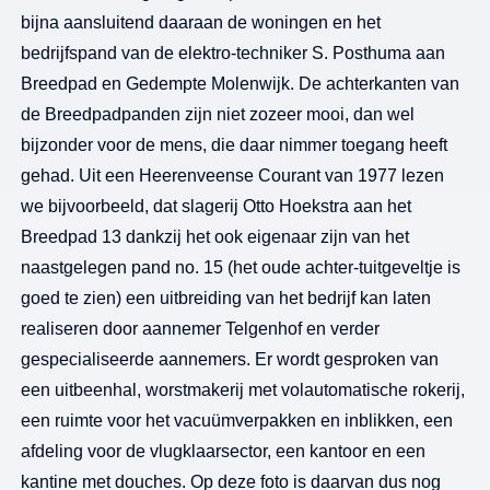
bijna aansluitend daaraan de woningen en het
bedrijfspand van de elektro-techniker S. Posthuma aan
Breedpad en Gedempte Molenwijk. De achterkanten van
de Breedpadpanden zijn niet zozeer mooi, dan wel
bijzonder voor de mens, die daar nimmer toegang heeft
gehad. Uit een Heerenveense Courant van 1977 lezen
we bijvoorbeeld, dat slagerij Otto Hoekstra aan het
Breedpad 13 dankzij het ook eigenaar zijn van het
naastgelegen pand no. 15 (het oude achter-tuitgeveltje is
goed te zien) een uitbreiding van het bedrijf kan laten
realiseren door aannemer Telgenhof en verder
gespecialiseerde aannemers. Er wordt gesproken van
een uitbeenhal, worstmakerij met volautomatische rokerij,
een ruimte voor het vacuümverpakken en inblikken, een
afdeling voor de vlugklaarsector, een kantoor en een
kantine met douches. Op deze foto is daarvan dus nog