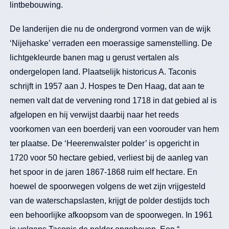
lintbebouwing.
De landerijen die nu de ondergrond vormen van de wijk
‘Nijehaske’ verraden een moerassige samenstelling. De
lichtgekleurde banen mag u gerust vertalen als
ondergelopen land. Plaatselijk historicus A. Taconis
schrijft in 1957 aan J. Hospes te Den Haag, dat aan te
nemen valt dat de vervening rond 1718 in dat gebied al is
afgelopen en hij verwijst daarbij naar het reeds
voorkomen van een boerderij van een voorouder van hem
ter plaatse. De ‘Heerenwalster polder’ is opgericht in
1720 voor 50 hectare gebied, verliest bij de aanleg van
het spoor in de jaren 1867-1868 ruim elf hectare. En
hoewel de spoorwegen volgens de wet zijn vrijgesteld
van de waterschapslasten, krijgt de polder destijds toch
een behoorlijke afkoopsom van de spoorwegen. In 1961