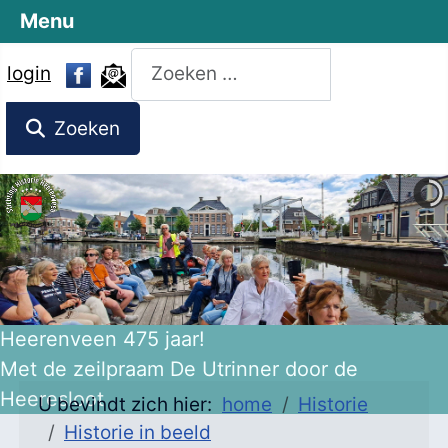
Menu
Zoeken
login
Zoeken
Heerenveen 475 jaar!
Met de zeilpraam De Utrinner door de
Heeresloot
U bevindt zich hier:
home
Historie
Historie in beeld