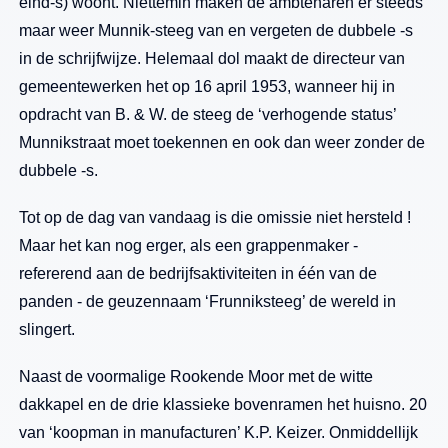
eind-s) woont. Niettemin maken de ambtenaren er steeds
maar weer Munnik-steeg van en vergeten de dubbele -s
in de schrijfwijze. Helemaal dol maakt de directeur van
gemeentewerken het op 16 april 1953, wanneer hij in
opdracht van B. & W. de steeg de ‘verhogende status’
Munnikstraat moet toekennen en ook dan weer zonder de
dubbele -s.
Tot op de dag van vandaag is die omissie niet hersteld !
Maar het kan nog erger, als een grappenmaker -
refererend aan de bedrijfsaktiviteiten in één van de
panden - de geuzennaam ‘Frunniksteeg’ de wereld in
slingert.
Naast de voormalige Rookende Moor met de witte
dakkapel en de drie klassieke bovenramen het huisno. 20
van ‘koopman in manufacturen’ K.P. Keizer. Onmiddellijk