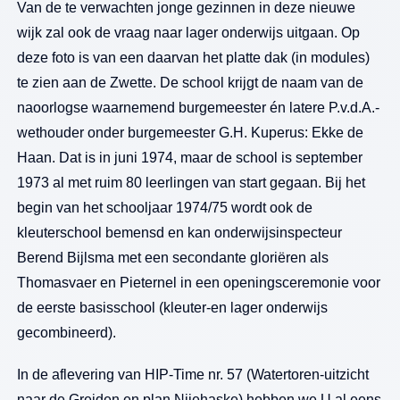
Van de te verwachten jonge gezinnen in deze nieuwe
wijk zal ook de vraag naar lager onderwijs uitgaan. Op
deze foto is van een daarvan het platte dak (in modules)
te zien aan de Zwette. De school krijgt de naam van de
naoorlogse waarnemend burgemeester én latere P.v.d.A.-
wethouder onder burgemeester G.H. Kuperus: Ekke de
Haan. Dat is in juni 1974, maar de school is september
1973 al met ruim 80 leerlingen van start gegaan. Bij het
begin van het schooljaar 1974/75 wordt ook de
kleuterschool bemensd en kan onderwijsinspecteur
Berend Bijlsma met een secondante gloriëren als
Thomasvaer en Pieternel in een openingsceremonie voor
de eerste basisschool (kleuter-en lager onderwijs
gecombineerd).
In de aflevering van HIP-Time nr. 57 (Watertoren-uitzicht
naar de Greiden en plan Nijehaske) hebben we U al eens