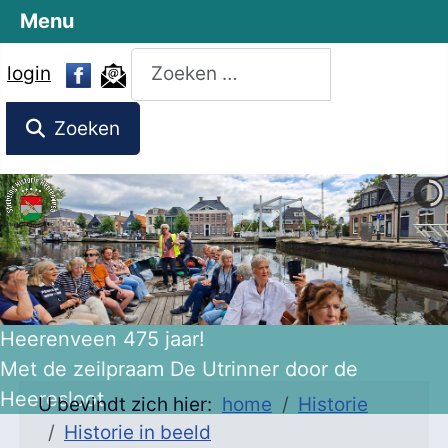
Menu
Zoeken
login
Zoeken
Heerenveen 475 jaar!
Met de zeilpraam De Utrinner door de
Heeresloot
U bevindt zich hier:
home
Historie
Historie in beeld