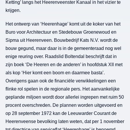
Ketting’ langs het Heerenveenster Kanaal in het vizier te
krijgen.
Het ontwerp van ‘Heerenhage’ komt uit de koker van het
Buro voor Architectuur en Stedebouw Groenewoud en
Sipma uit Heerenveen. Bouwbedrijf Kats N.V. wordt de
bouw gegund, maar daar is in de gemeenteraad nog wel
enige reuring over. Raadslid Boltendal beschrijft dat in
zijn boek ‘De Heeren en de anderen’ in hoofdstuk XII met
als kop ‘Hier komt een boom en daarmee basta’.
Overigens gaan ook de financiële verwikkelingen een
flinke rol spelen in de regionale pers. Het aanvankelijke
geplande miljoen wordt door allerlei ingrepen met ruim 50
procent overschreden. De plannen worden uitgevoerd en
op 28 september 1972 kan de Leeuwarder Courant de
Heerenveense bevolking laten weten, dat per 1 november
tot directrice van serviceflat ‘Heerenhage’ is benoemd