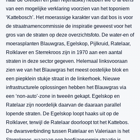
van een mogelijke verklaring voorzien van het toponiem
‘Kattebosch’. Het moerassige karakter van dat bos is voor
de straatnamencommissie de inspiratie geweest voor het
gros van de straten op deze overzichtsfoto. De water-en of
moerasplanten Blauwgras, Egelskop, Pijlkruid, Ratelaar,
Rolklaver en Sterrekroos zijn in 1970 aan een aantal
straten in deze sector gegeven. Helemaal linksvooraan
zien we van het Blauwgras het meest oostelijke blok en
een piepklein stukje straat in de linkerhoek. Nieuwe
infrastructurele oplossingen hebben het Blauwgras via
een ‘non-auto’-zone in tweeën gekapt. Egelskop en
Ratelaar zijn noordelijk daarvan de daaraan parallel
lopende straten. De Egelskop loopt haaks uit op de
Rolklaver, terwijl de Ratelaar doorloopt tot het Kattebos.
De dwarsverbinding tussen Ratelaar en Valeriaan is het
Sterrekroos, waaraan een hoefijzervormig straatje is