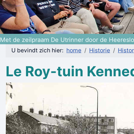
Heerenveen 475 jaar!
Met de zeilpraam De Utrinner door de Heeresl
U bevindt zich hier:
home
Historie
Histor
Le Roy-tuin Kenne