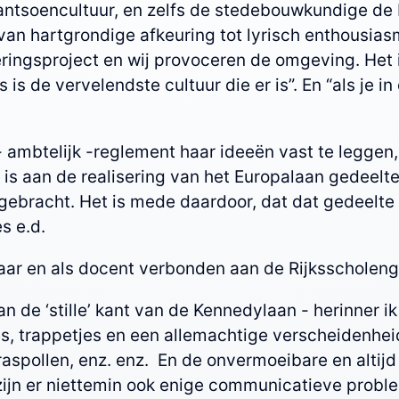
tsoencultuur, en zelfs de stedebouwkundige de R
an hartgrondige afkeuring tot lyrisch enthousiasm
ringsproject en wij provoceren de omgeving. Het 
is de vervelendste cultuur die er is”. En “als je i
- ambtelijk -reglement haar ideeën vast te leggen
e is aan de realisering van het Europalaan gedeel
ebracht. Het is mede daardoor, dat dat gedeelte
s e.d.
enaar en als docent verbonden aan de Rijksschole
 de ‘stille’ kant van de Kennedylaan - herinner i
s, trappetjes en een allemachtige verscheidenheid 
spollen, enz. enz. En de onvermoeibare en altijd
ijn er niettemin ook enige communicatieve proble