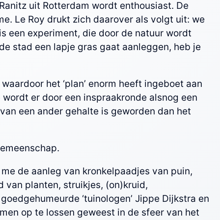
anitz uit Rotterdam wordt enthousiast. De
e. Le Roy drukt zich daarover als volgt uit: we
is een experiment, die door de natuur wordt
n de stad een lapje gras gaat aanleggen, heb je
, waardoor het ‘plan’ enorm heeft ingeboet aan
te wordt er door een inspraakronde alsnog een
 van een ander gehalte is geworden dan het
ngemeenschap.
k me de aanleg van kronkelpaadjes van puin,
van planten, struikjes, (on)kruid,
 goedgehumeurde ‘tuinologen’ Jippe Dijkstra en
men op te lossen geweest in de sfeer van het