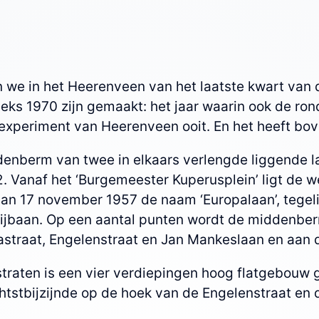
e in het Heerenveen van het laatste kwart van de 
eeks 1970 zijn gemaakt: het jaar waarin ook de rond
experiment van Heerenveen ooit. En het heeft bo
denberm van twee in elkaars verlengde liggende la
Vanaf het ‘Burgemeester Kuperusplein’ ligt de wes
 van 17 november 1957 de naam ‘Europalaan’, tegel
rijbaan. Op een aantal punten wordt de middenbe
mastraat, Engelenstraat en Jan Mankeslaan en aan
 straten is een vier verdiepingen hoog flatgebouw 
chtstbijzijnde op de hoek van de Engelenstraat en