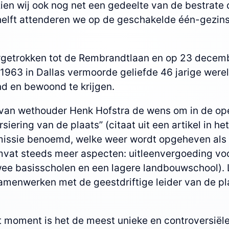
zien wij ook nog net een gedeelte van de bestrat
ghelft attenderen we op de geschakelde één-gezins
rgetrokken tot de Rembrandtlaan en op 23 decemb
1963 in Dallas vermoorde geliefde 46 jarige werel
d en bewoond te krijgen.
 van wethouder Henk Hofstra de wens om in de o
rsiering van de plaats” (citaat uit een artikel in
missie benoemd, welke weer wordt opgeheven als i
mvat steeds meer aspecten: uitleenvergoeding voo
wee basisscholen en een lagere landbouwschool). 
menwerken met de geestdriftige leider van de pla
moment is het de meest unieke en controversiële