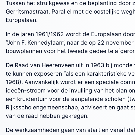
Tussen het struikgewas en de beplanting door 
Gerritsmastraat. Parallel met de oostelijke we
Europalaan.
In de jaren 1961/1962 wordt de Europalaan doo
“John F. Kennedylaan”, naar de op 22 november 
bouwplannen voor het tweede gedeelte afgeron
De Raad van Heerenveen uit in 1963 bij monde
te kunnen exposeren “als een karakteristieke ve
1968). Aanvankelijk wordt er een speciale com
ideeën-stroom voor de invulling van het plan o
een kruidentuin voor de aanpalende scholen (t
Rijksscholengemeenschap, adviseert en gaat sa
van de raad hebben gekregen.
De werkzaamheden gaan van start en vanaf dat 