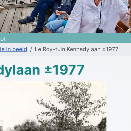
oot
ie in beeld
Le Roy-tuin Kennedylaan ±1977
dylaan ±1977