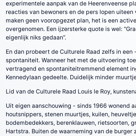
experimentele aanpak van de Heerenveense plan
reacties van bewoners en de pers lopen uiteen v
maken geen vooropgezet plan, het is een active
overgenomen. Een ijzersterke quote is wel: “Gras 
eigenlijk niks gedaan”.
En dan probeert de Culturele Raad zelfs in een 
spontaniteit. Wanneer het met de uitvoering to
vertragend en spontaniteitremmend element ing
Kennedylaan gedeelte. Duidelijk minder muurtje
Lid van de Culturele Raad Louis le Roy, kunst
Uit eigen aanschouwing - sinds 1966 wonend aan
houtsnippers, stenen muurtjes, kuilen, heuveltje
bodembedekkers, berenklauwen, rietsoorten, gra
Hartstra. Buiten de waarneming van de burger z