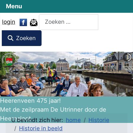
Menu
Zoeken
login
Zoeken
Heerenveen 475 jaar!
Met de zeilpraam De Utrinner door de
Heeresloot
U bevindt zich hier:
home
Historie
Historie in beeld