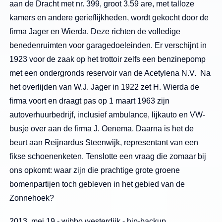
aan de Dracht met nr. 399, groot 3.59 are, met talloze
kamers en andere gerieflijkheden, wordt gekocht door de
firma Jager en Wierda. Deze richten de volledige
benedenruimten voor garagedoeleinden. Er verschijnt in
1923 voor de zaak op het trottoir zelfs een benzinepomp
met een ondergronds reservoir van de Acetylena N.V. Na
het overlijden van W.J. Jager in 1922 zet H. Wierda de
firma voort en draagt pas op 1 maart 1963 zijn
autoverhuurbedrijf, inclusief ambulance, lijkauto en VW-
busje over aan de firma J. Oenema. Daarna is het de
beurt aan Reijnardus Steenwijk, representant van een
fikse schoenenketen. Tenslotte een vraag die zomaar bij
ons opkomt: waar zijn die prachtige grote groene
bomenpartijen toch gebleven in het gebied van de
Zonnehoek?
2013, mei 19 - wibbo westerdijk - hip-backup