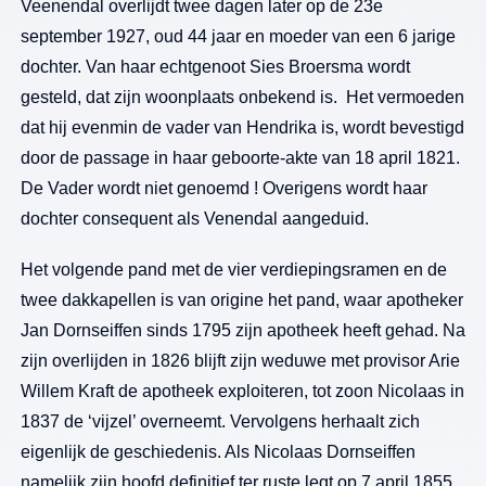
Veenendal overlijdt twee dagen later op de 23e
september 1927, oud 44 jaar en moeder van een 6 jarige
dochter. Van haar echtgenoot Sies Broersma wordt
gesteld, dat zijn woonplaats onbekend is. Het vermoeden
dat hij evenmin de vader van Hendrika is, wordt bevestigd
door de passage in haar geboorte-akte van 18 april 1821.
De Vader wordt niet genoemd ! Overigens wordt haar
dochter consequent als Venendal aangeduid.
Het volgende pand met de vier verdiepingsramen en de
twee dakkapellen is van origine het pand, waar apotheker
Jan Dornseiffen sinds 1795 zijn apotheek heeft gehad. Na
zijn overlijden in 1826 blijft zijn weduwe met provisor Arie
Willem Kraft de apotheek exploiteren, tot zoon Nicolaas in
1837 de ‘vijzel’ overneemt. Vervolgens herhaalt zich
eigenlijk de geschiedenis. Als Nicolaas Dornseiffen
namelijk zijn hoofd definitief ter ruste legt op 7 april 1855