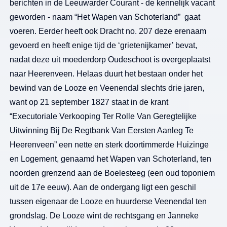
berichten in de Leeuwarder Courant - de kennelijk vacant
geworden - naam “Het Wapen van Schoterland” gaat
voeren. Eerder heeft ook Dracht no. 207 deze erenaam
gevoerd en heeft enige tijd de ‘grietenijkamer’ bevat,
nadat deze uit moederdorp Oudeschoot is overgeplaatst
naar Heerenveen. Helaas duurt het bestaan onder het
bewind van de Looze en Veenendal slechts drie jaren,
want op 21 september 1827 staat in de krant
“Executoriale Verkooping Ter Rolle Van Geregtelijke
Uitwinning Bij De Regtbank Van Eersten Aanleg Te
Heerenveen” een nette en sterk doortimmerde Huizinge
en Logement, genaamd het Wapen van Schoterland, ten
noorden grenzend aan de Boelesteeg (een oud toponiem
uit de 17e eeuw). Aan de ondergang ligt een geschil
tussen eigenaar de Looze en huurderse Veenendal ten
grondslag. De Looze wint de rechtsgang en Janneke