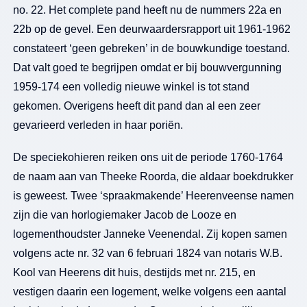
no. 22. Het complete pand heeft nu de nummers 22a en
22b op de gevel. Een deurwaardersrapport uit 1961-1962
constateert ‘geen gebreken’ in de bouwkundige toestand.
Dat valt goed te begrijpen omdat er bij bouwvergunning
1959-174 een volledig nieuwe winkel is tot stand
gekomen. Overigens heeft dit pand dan al een zeer
gevarieerd verleden in haar poriën.
De speciekohieren reiken ons uit de periode 1760-1764
de naam aan van Theeke Roorda, die aldaar boekdrukker
is geweest. Twee ‘spraakmakende’ Heerenveense namen
zijn die van horlogiemaker Jacob de Looze en
logementhoudster Janneke Veenendal. Zij kopen samen
volgens acte nr. 32 van 6 februari 1824 van notaris W.B.
Kool van Heerens dit huis, destijds met nr. 215, en
vestigen daarin een logement, welke volgens een aantal