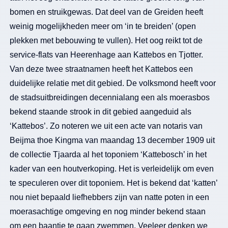
bomen en struikgewas. Dat deel van de Greiden heeft
weinig mogelijkheden meer om ‘in te breiden’ (open
plekken met bebouwing te vullen). Het oog reikt tot de
service-flats van Heerenhage aan Kattebos en Tjotter.
Van deze twee straatnamen heeft het Kattebos een
duidelijke relatie met dit gebied. De volksmond heeft voor
de stadsuitbreidingen decennialang een als moerasbos
bekend staande strook in dit gebied aangeduid als
‘Kattebos’. Zo noteren we uit een acte van notaris van
Beijma thoe Kingma van maandag 13 december 1909 uit
de collectie Tjaarda al het toponiem ‘Kattebosch’ in het
kader van een houtverkoping. Het is verleidelijk om even
te speculeren over dit toponiem. Het is bekend dat ‘katten’
nou niet bepaald liefhebbers zijn van natte poten in een
moerasachtige omgeving en nog minder bekend staan
om een baantje te gaan zwemmen. Veeleer denken we