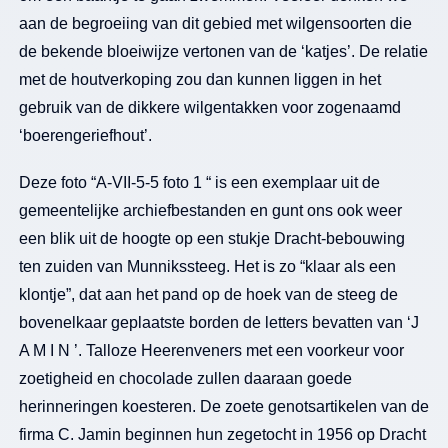
aan de begroeiing van dit gebied met wilgensoorten die
de bekende bloeiwijze vertonen van de ‘katjes’. De relatie
met de houtverkoping zou dan kunnen liggen in het
gebruik van de dikkere wilgentakken voor zogenaamd
‘boerengeriefhout’.
Deze foto “A-VII-5-5 foto 1 “ is een exemplaar uit de
gemeentelijke archiefbestanden en gunt ons ook weer
een blik uit de hoogte op een stukje Dracht-bebouwing
ten zuiden van Munnikssteeg. Het is zo “klaar als een
klontje”, dat aan het pand op de hoek van de steeg de
bovenelkaar geplaatste borden de letters bevatten van ‘J
A M I N ’. Talloze Heerenveners met een voorkeur voor
zoetigheid en chocolade zullen daaraan goede
herinneringen koesteren. De zoete genotsartikelen van de
firma C. Jamin beginnen hun zegetocht in 1956 op Dracht