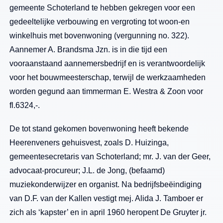
gemeente Schoterland te hebben gekregen voor een
gedeeltelijke verbouwing en vergroting tot woon-en
winkelhuis met bovenwoning (vergunning no. 322).
Aannemer A. Brandsma Jzn. is in die tijd een
vooraanstaand aannemersbedrijf en is verantwoordelijk
voor het bouwmeesterschap, terwijl de werkzaamheden
worden gegund aan timmerman E. Westra & Zoon voor
fl.6324,-.
De tot stand gekomen bovenwoning heeft bekende
Heerenveners gehuisvest, zoals D. Huizinga,
gemeentesecretaris van Schoterland; mr. J. van der Geer,
advocaat-procureur; J.L. de Jong, (befaamd)
muziekonderwijzer en organist. Na bedrijfsbeëindiging
van D.F. van der Kallen vestigt mej. Alida J. Tamboer er
zich als ‘kapster’ en in april 1960 heropent De Gruyter jr.