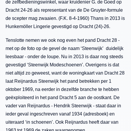
de zelfbedieningswinkel, waar kruidenier G. de Goed op
Dracht 24-26 als representant van de De Gruyter-formule
de scepter mag zwaaien. (F.K. 8-4-1960) Thans in 2013 is
Hunkemöller Lingerie gevestigd op Dracht (24)-26.
Tenslotte nemen we ook nog even het pand Dracht 28 -
met op de foto op de gevel de naam ‘Steenwijk’ duidelijk
leesbaar - onder de loupe. Nu in 2013 is daar nog steeds
gevestigd ‘Steenwijk Modeschoenen’. Overigens is dat
niet altijd zo geweest, want de woningkaart van Dracht 28
laat Reijnardus Steenwijk het pand betrekken per 1
oktober 1969, na eerder in dezelfde branche te hebben
geëxploiteerd in het pand Dracht 5 aan de oostkant. De
vader van Reijnardus - Hendrik Steenwijk - staat daar in
ieder geval ingeschreven vanaf 1934 (adresboek) en
uiteraard ‘in schoenen’. Ook Reijnardus heeft daar van
1963 tot 1969 de zaken waargenomen.