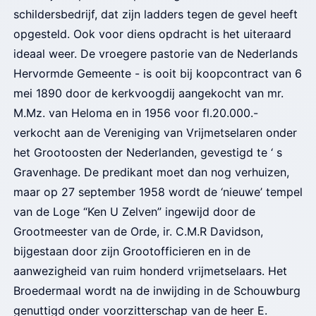
schildersbedrijf, dat zijn ladders tegen de gevel heeft
opgesteld. Ook voor diens opdracht is het uiteraard
ideaal weer. De vroegere pastorie van de Nederlands
Hervormde Gemeente - is ooit bij koopcontract van 6
mei 1890 door de kerkvoogdij aangekocht van mr.
M.Mz. van Heloma en in 1956 voor fl.20.000.-
verkocht aan de Vereniging van Vrijmetselaren onder
het Grootoosten der Nederlanden, gevestigd te ‘ s
Gravenhage. De predikant moet dan nog verhuizen,
maar op 27 september 1958 wordt de ‘nieuwe’ tempel
van de Loge “Ken U Zelven” ingewijd door de
Grootmeester van de Orde, ir. C.M.R Davidson,
bijgestaan door zijn Grootofficieren en in de
aanwezigheid van ruim honderd vrijmetselaars. Het
Broedermaal wordt na de inwijding in de Schouwburg
genuttigd onder voorzitterschap van de heer E.