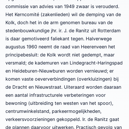
commissie van advies van 1949 zwaar is verouderd.
Het Kerncomité (zakenlieden) wil de demping van de
Kolk, doch het in de arm genomen bureau van de
stedenbouwkundige jhr. ir. J. de Ranitz uit Rotterdam
is daar gemotiveerd faliekant tegen. Halverwege
augustus 1960 neemt de raad van Heerenveen het
principebesluit: de Kolk wordt niet gedempt, maar
versmald; de kademuren van Lindegracht-Haringspad
en Heideburen-Nieuwburen worden vernieuwd; er
komen vaste oeververbindingen (overkluizingen) bij
de Dracht en Nieuwstraat. Uiteraard worden daaraan
een aantal infrastructurele verbeteringen voor
bewoning (uitbreiding ten westen van het spoor),
centrumwinkelstand, parkeermogelijkheden,
verkeersvoorzieningen gekoppeld. Ir. de Ranitz gaat
de plannen daarvoor uitwerken. Practisch gevolg van