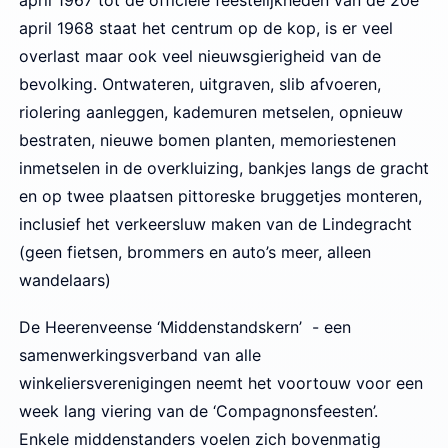
april 1967 tot de officiële feestelijkheden van de 20e
april 1968 staat het centrum op de kop, is er veel
overlast maar ook veel nieuwsgierigheid van de
bevolking. Ontwateren, uitgraven, slib afvoeren,
riolering aanleggen, kademuren metselen, opnieuw
bestraten, nieuwe bomen planten, memoriestenen
inmetselen in de overkluizing, bankjes langs de gracht
en op twee plaatsen pittoreske bruggetjes monteren,
inclusief het verkeersluw maken van de Lindegracht
(geen fietsen, brommers en auto’s meer, alleen
wandelaars)
De Heerenveense ‘Middenstandskern’ - een
samenwerkingsverband van alle
winkeliersverenigingen neemt het voortouw voor een
week lang viering van de ‘Compagnonsfeesten’.
Enkele middenstanders voelen zich bovenmatig