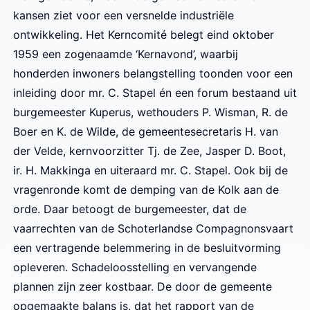
kansen ziet voor een versnelde industriële
ontwikkeling. Het Kerncomité belegt eind oktober
1959 een zogenaamde ‘Kernavond’, waarbij
honderden inwoners belangstelling toonden voor een
inleiding door mr. C. Stapel én een forum bestaand uit
burgemeester Kuperus, wethouders P. Wisman, R. de
Boer en K. de Wilde, de gemeentesecretaris H. van
der Velde, kernvoorzitter Tj. de Zee, Jasper D. Boot,
ir. H. Makkinga en uiteraard mr. C. Stapel. Ook bij de
vragenronde komt de demping van de Kolk aan de
orde. Daar betoogt de burgemeester, dat de
vaarrechten van de Schoterlandse Compagnonsvaart
een vertragende belemmering in de besluitvorming
opleveren. Schadeloosstelling en vervangende
plannen zijn zeer kostbaar. De door de gemeente
opgemaakte balans is, dat het rapport van de