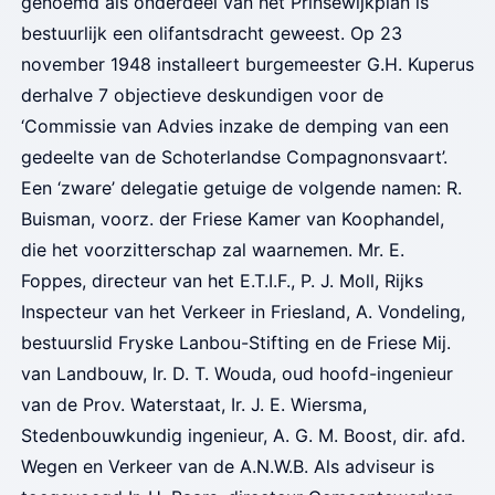
genoemd als onderdeel van het Prinsewijkplan is
bestuurlijk een olifantsdracht geweest. Op 23
november 1948 installeert burgemeester G.H. Kuperus
derhalve 7 objectieve deskundigen voor de
‘Commissie van Advies inzake de demping van een
gedeelte van de Schoterlandse Compagnonsvaart’.
Een ‘zware’ delegatie getuige de volgende namen: R.
Buisman, voorz. der Friese Kamer van Koophandel,
die het voorzitterschap zal waarnemen. Mr. E.
Foppes, directeur van het E.T.I.F., P. J. Moll, Rijks
Inspecteur van het Verkeer in Friesland, A. Vondeling,
bestuurslid Fryske Lanbou-Stifting en de Friese Mij.
van Landbouw, Ir. D. T. Wouda, oud hoofd-ingenieur
van de Prov. Waterstaat, Ir. J. E. Wiersma,
Stedenbouwkundig ingenieur, A. G. M. Boost, dir. afd.
Wegen en Verkeer van de A.N.W.B. Als adviseur is