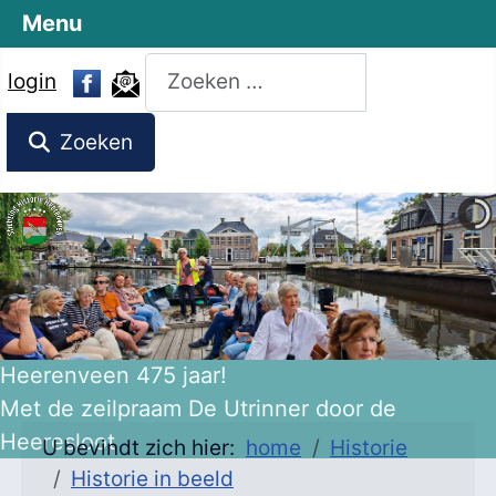
Menu
Zoeken
login
Zoeken
Heerenveen 475 jaar!
Met de zeilpraam De Utrinner door de
Heeresloot
U bevindt zich hier:
home
Historie
Historie in beeld