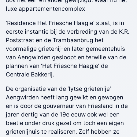
ook het een en ander gewijzigd. Waar nu het
luxe appartementencomplex
‘Residence Het Friesche Haagje’ staat, is in
eerste instantie bij de verbreding van de K.R.
Poststraat en de Trambaanbrug het
voormalige grietenij-en later gemeentehuis
van Aengwirden gesloopt en terwille van de
plannen van ‘Het Friesche Haagje’ de
Centrale Bakkerij.
De organisatie van de ‘lytse grietenije’
Aengwirden heeft lang gewikt en gewogen
en is door de gouverneur van Friesland in de
jaren dertig van de 19e eeuw ook wel een
beetje onder druk gezet om toch een eigen
grietenijhuis te realiseren. Zelf hebben ze