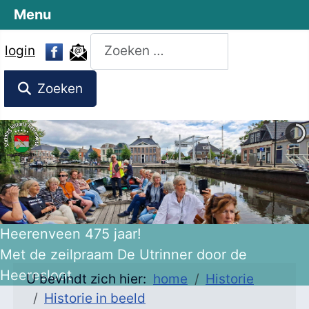
Menu
Zoeken
login
Zoeken
Heerenveen 475 jaar!
Met de zeilpraam De Utrinner door de
Heeresloot
U bevindt zich hier:
home
Historie
Historie in beeld