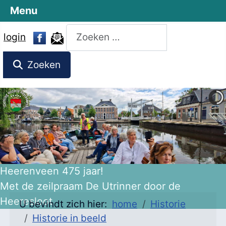
Menu
Zoeken
login
Zoeken
Heerenveen 475 jaar!
Met de zeilpraam De Utrinner door de
Heeresloot
U bevindt zich hier:
home
Historie
Historie in beeld