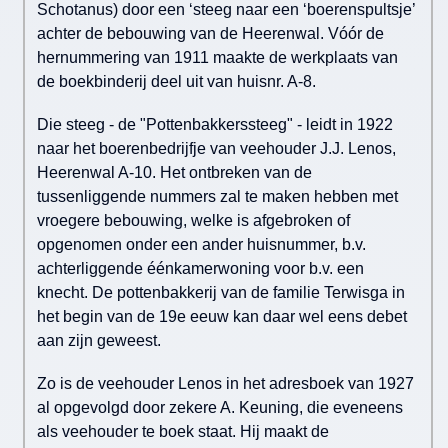
Schotanus) door een ‘steeg naar een ‘boerenspultsje’
achter de bebouwing van de Heerenwal. Vóór de
hernummering van 1911 maakte de werkplaats van
de boekbinderij deel uit van huisnr. A-8.
Die steeg - de "Pottenbakkerssteeg" - leidt in 1922
naar het boerenbedrijfje van veehouder J.J. Lenos,
Heerenwal A-10. Het ontbreken van de
tussenliggende nummers zal te maken hebben met
vroegere bebouwing, welke is afgebroken of
opgenomen onder een ander huisnummer, b.v.
achterliggende éénkamerwoning voor b.v. een
knecht. De pottenbakkerij van de familie Terwisga in
het begin van de 19e eeuw kan daar wel eens debet
aan zijn geweest.
Zo is de veehouder Lenos in het adresboek van 1927
al opgevolgd door zekere A. Keuning, die eveneens
als veehouder te boek staat. Hij maakt de