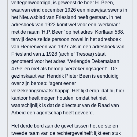
vertegenwoordigd, is geweest de heer H. Been,
waarvan eind december 1926 een nieuwjaarswens in
het Nieuwsblad van Friesland heeft gestaan. In het
adresboek van 1922 komt wel voor een ‘werkman’
met de naam ‘H.P. Been’ op het adres Korflaan 538,
terwijl deze zelfde persoon zowel in het adresboek
van Heerenveen van 1927 als in een adresboek van
Friesland van ± 1928 (archief Tresoar) staat
genoteerd voor het adres ‘Verlengde Dekemalaan
479e’ en met als beroep ‘verzekeringsagent’. De
gezinskaart van Hendrik Pieter Been is eenduidig
over zijn beroep: ‘agent eener
verzekeringsmaatschappij’. Het lijkt erop, dat hij hier
kantoor heeft mogen houden, omdat het niet
waarschijnlijk is dat de directeur van de Raad van
Arbeid een agentschap heeft gevoerd.
Het derde bord aan de gevel tussen het eerste en
tweede raam van de rechtergevelhelft lijkt een stuk