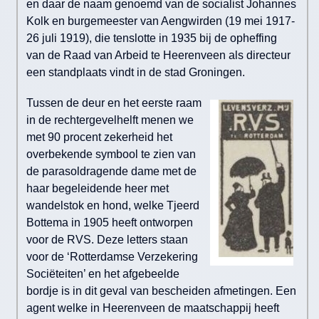
en daar de naam genoemd van de socialist Johannes
Kolk en burgemeester van Aengwirden (19 mei 1917-
26 juli 1919), die tenslotte in 1935 bij de opheffing
van de Raad van Arbeid te Heerenveen als directeur
een standplaats vindt in de stad Groningen.
Tussen de deur en het eerste raam
in de rechtergevelhelft menen we
met 90 procent zekerheid het
overbekende symbool te zien van
de parasoldragende dame met de
haar begeleidende heer met
wandelstok en hond, welke Tjeerd
Bottema in 1905 heeft ontworpen
voor de RVS. Deze letters staan
voor de ‘Rotterdamse Verzekering
Sociëteiten’ en het afgebeelde
bordje is in dit geval van bescheiden afmetingen. Een
agent welke in Heerenveen de maatschappij heeft