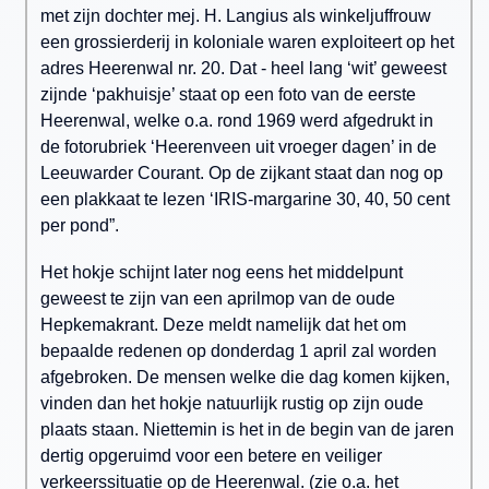
met zijn dochter mej. H. Langius als winkeljuffrouw
een grossierderij in koloniale waren exploiteert op het
adres Heerenwal nr. 20. Dat - heel lang ‘wit’ geweest
zijnde ‘pakhuisje’ staat op een foto van de eerste
Heerenwal, welke o.a. rond 1969 werd afgedrukt in
de fotorubriek ‘Heerenveen uit vroeger dagen’ in de
Leeuwarder Courant. Op de zijkant staat dan nog op
een plakkaat te lezen ‘IRIS-margarine 30, 40, 50 cent
per pond”.
Het hokje schijnt later nog eens het middelpunt
geweest te zijn van een aprilmop van de oude
Hepkemakrant. Deze meldt namelijk dat het om
bepaalde redenen op donderdag 1 april zal worden
afgebroken. De mensen welke die dag komen kijken,
vinden dan het hokje natuurlijk rustig op zijn oude
plaats staan. Niettemin is het in de begin van de jaren
dertig opgeruimd voor een betere en veiliger
verkeerssituatie op de Heerenwal. (zie o.a. het