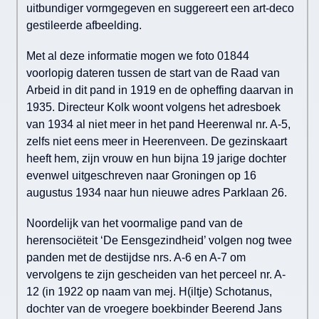
uitbundiger vormgegeven en suggereert een art-deco
gestileerde afbeelding.
Met al deze informatie mogen we foto 01844
voorlopig dateren tussen de start van de Raad van
Arbeid in dit pand in 1919 en de opheffing daarvan in
1935. Directeur Kolk woont volgens het adresboek
van 1934 al niet meer in het pand Heerenwal nr. A-5,
zelfs niet eens meer in Heerenveen. De gezinskaart
heeft hem, zijn vrouw en hun bijna 19 jarige dochter
evenwel uitgeschreven naar Groningen op 16
augustus 1934 naar hun nieuwe adres Parklaan 26.
Noordelijk van het voormalige pand van de
herensociëteit ‘De Eensgezindheid’ volgen nog twee
panden met de destijdse nrs. A-6 en A-7 om
vervolgens te zijn gescheiden van het perceel nr. A-
12 (in 1922 op naam van mej. H(iltje) Schotanus,
dochter van de vroegere boekbinder Beerend Jans