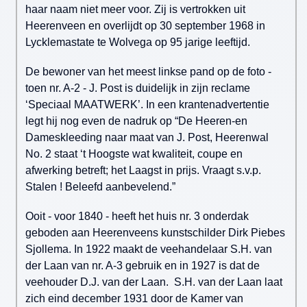
haar naam niet meer voor. Zij is vertrokken uit
Heerenveen en overlijdt op 30 september 1968 in
Lycklemastate te Wolvega op 95 jarige leeftijd.
De bewoner van het meest linkse pand op de foto -
toen nr. A-2 - J. Post is duidelijk in zijn reclame
‘Speciaal MAATWERK’. In een krantenadvertentie
legt hij nog even de nadruk op “De Heeren-en
Dameskleeding naar maat van J. Post, Heerenwal
No. 2 staat ‘t Hoogste wat kwaliteit, coupe en
afwerking betreft; het Laagst in prijs. Vraagt s.v.p.
Stalen ! Beleefd aanbevelend.”
Ooit - voor 1840 - heeft het huis nr. 3 onderdak
geboden aan Heerenveens kunstschilder Dirk Piebes
Sjollema. In 1922 maakt de veehandelaar S.H. van
der Laan van nr. A-3 gebruik en in 1927 is dat de
veehouder D.J. van der Laan. S.H. van der Laan laat
zich eind december 1931 door de Kamer van