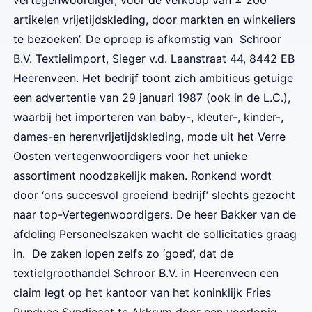
artikelen vrijetijdskleding, door markten en winkeliers
te bezoeken’. De oproep is afkomstig van Schroor
B.V. Textielimport, Sieger v.d. Laanstraat 44, 8442 EB
Heerenveen. Het bedrijf toont zich ambitieus getuige
een advertentie van 29 januari 1987 (ook in de L.C.),
waarbij het importeren van baby-, kleuter-, kinder-,
dames-en herenvrijetijdskleding, mode uit het Verre
Oosten vertegenwoordigers voor het unieke
assortiment noodzakelijk maken. Ronkend wordt
door ‘ons succesvol groeiend bedrijf’ slechts gezocht
naar top-Vertegenwoordigers. De heer Bakker van de
afdeling Personeelszaken wacht de sollicitaties graag
in. De zaken lopen zelfs zo ‘goed’, dat de
textielgroothandel Schroor B.V. in Heerenveen een
claim legt op het kantoor van het koninklijk Fries
Rundvee Syndicaat te Akkrum door een voorlopig