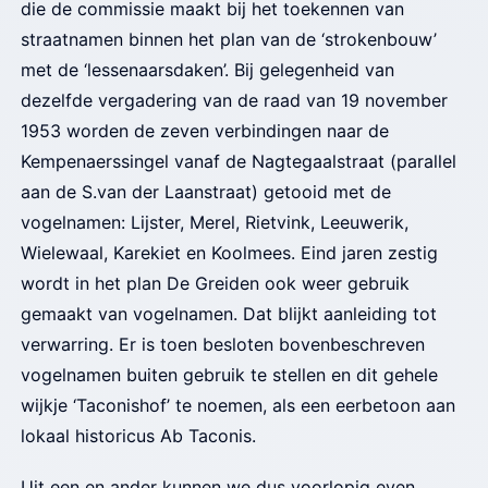
die de commissie maakt bij het toekennen van
straatnamen binnen het plan van de ‘strokenbouw’
met de ‘lessenaarsdaken’. Bij gelegenheid van
dezelfde vergadering van de raad van 19 november
1953 worden de zeven verbindingen naar de
Kempenaerssingel vanaf de Nagtegaalstraat (parallel
aan de S.van der Laanstraat) getooid met de
vogelnamen: Lijster, Merel, Rietvink, Leeuwerik,
Wielewaal, Karekiet en Koolmees. Eind jaren zestig
wordt in het plan De Greiden ook weer gebruik
gemaakt van vogelnamen. Dat blijkt aanleiding tot
verwarring. Er is toen besloten bovenbeschreven
vogelnamen buiten gebruik te stellen en dit gehele
wijkje ‘Taconishof’ te noemen, als een eerbetoon aan
lokaal historicus Ab Taconis.
Uit een en ander kunnen we dus voorlopig even