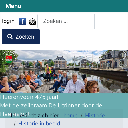
Menu
Zoeken
login
Zoeken
Heerenveen 475 jaar!
Met de zeilpraam De Utrinner door de
Heeresloot
U bevindt zich hier:
home
Historie
Historie in beeld