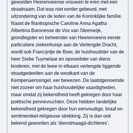
geworden Heerenveense vrouwen te eren met een
straatnaam. Dat was niet eerder gebeurd, met
uitzondering van de leden van de Koninklijke familie.
Naast de filantropische Caroline Anna Agatha
Albertina Baronesse de Vos van Steenwijk,
grondlegster en beheerster van Heerenveens eerste
particuliere ziekenhuisje aan de Verlengde Dracht,
wordt ook Francijntje de Boer, de huishoudster van de
heer Siebe Tuymelaar en opvoedster van diens
kinderen, met de twee in elkaars verlengde liggende
straatgedeelten aan de westkant van de
Kempenaerssingel, eer bewezen. De laatstgenoemde
niet zozeer om haar huishoudelijke vaardigheden,
maar omdat zij bekendheid heeft gekregen door haar
poëtische pennevruchten. Deze hebben landelijke
bekendheid gekregen door hun eenvoudige, braaf en
sentimenteel-religieuse strekking. Zij is dan ook
bekend geworden als ‘dienstmaagd-dichteres’.