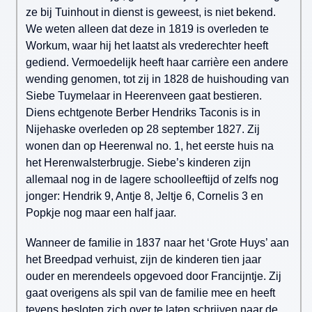
ze bij Tuinhout in dienst is geweest, is niet bekend.
We weten alleen dat deze in 1819 is overleden te
Workum, waar hij het laatst als vrederechter heeft
gediend. Vermoedelijk heeft haar carrière een andere
wending genomen, tot zij in 1828 de huishouding van
Siebe Tuymelaar in Heerenveen gaat bestieren.
Diens echtgenote Berber Hendriks Taconis is in
Nijehaske overleden op 28 september 1827. Zij
wonen dan op Heerenwal no. 1, het eerste huis na
het Herenwalsterbrugje. Siebe’s kinderen zijn
allemaal nog in de lagere schoolleeftijd of zelfs nog
jonger: Hendrik 9, Antje 8, Jeltje 6, Cornelis 3 en
Popkje nog maar een half jaar.
Wanneer de familie in 1837 naar het ‘Grote Huys’ aan
het Breedpad verhuist, zijn de kinderen tien jaar
ouder en merendeels opgevoed door Francijntje. Zij
gaat overigens als spil van de familie mee en heeft
tevens besloten zich over te laten schrijven naar de