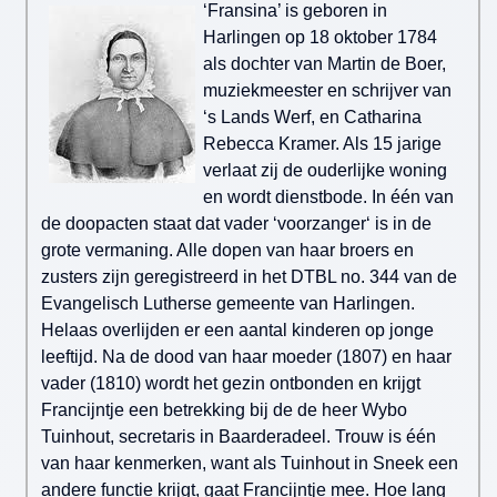
‘Fransina’ is geboren in
Harlingen op 18 oktober 1784
als dochter van Martin de Boer,
muziekmeester en schrijver van
‘s Lands Werf, en Catharina
Rebecca Kramer. Als 15 jarige
verlaat zij de ouderlijke woning
en wordt dienstbode. In één van
de doopacten staat dat vader ‘voorzanger‘ is in de
grote vermaning. Alle dopen van haar broers en
zusters zijn geregistreerd in het DTBL no. 344 van de
Evangelisch Lutherse gemeente van Harlingen.
Helaas overlijden er een aantal kinderen op jonge
leeftijd. Na de dood van haar moeder (1807) en haar
vader (1810) wordt het gezin ontbonden en krijgt
Francijntje een betrekking bij de de heer Wybo
Tuinhout, secretaris in Baarderadeel. Trouw is één
van haar kenmerken, want als Tuinhout in Sneek een
andere functie krijgt, gaat Francijntje mee. Hoe lang