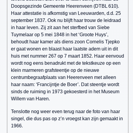
Doopsgezinde Gemeente Heerenveen (DTBL 610).
Haar attestatie is afkomstig van Leeuwarden, d.d. 25
september 1837. Ook nu blijft haar trouw de leidraad
in haar leven. Zij zit aan het sterfbed van Siebe
Tuymelaar op 5 mei 1848 in het ‘Groote Huys’,
behoudt haar kamer als diens zoon Cornelis Tjepko
er gaat wonen en blaast haar laatste adem uit in dit
huis met nummer 267 op 7 maart 1852. Haar eenvoud
wordt nog eens benadrukt met de tekstkeuze op een
klein marmeren grafsteentje op de nieuwe
centrumbegraafplaats van Heerenveen met alleen
haar naam: ‘Francijntje de Boer’. Dat steentje wordt
sinds de ruiming in 1973 gekoesterd in het Museum
Willem van Haren.
Tenslotte nog weer even terug naar de foto van haar
singel, die dus pas op z’n vroegst kan zijn gemaakt in
1966.