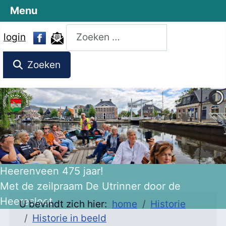
Menu
Zoeken
login
Zoeken
Heerenveen 475 jaar!
Met de zeilpraam De Utrinner door de
Heeresloot
U bevindt zich hier:
home
Historie
Historie in beeld