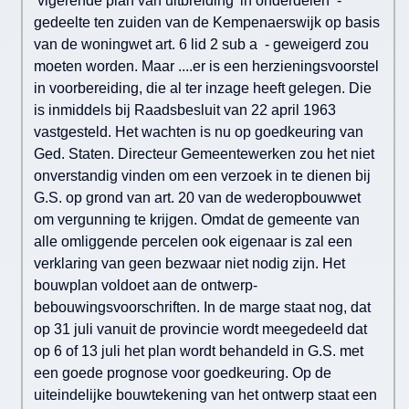
‘vigerende plan van uitbreiding’ in onderdelen -
gedeelte ten zuiden van de Kempenaerswijk op basis
van de woningwet art. 6 lid 2 sub a - geweigerd zou
moeten worden. Maar ....er is een herzieningsvoorstel
in voorbereiding, die al ter inzage heeft gelegen. Die
is inmiddels bij Raadsbesluit van 22 april 1963
vastgesteld. Het wachten is nu op goedkeuring van
Ged. Staten. Directeur Gemeentewerken zou het niet
onverstandig vinden om een verzoek in te dienen bij
G.S. op grond van art. 20 van de wederopbouwwet
om vergunning te krijgen. Omdat de gemeente van
alle omliggende percelen ook eigenaar is zal een
verklaring van geen bezwaar niet nodig zijn. Het
bouwplan voldoet aan de ontwerp-
bebouwingsvoorschriften. In de marge staat nog, dat
op 31 juli vanuit de provincie wordt meegedeeld dat
op 6 of 13 juli het plan wordt behandeld in G.S. met
een goede prognose voor goedkeuring. Op de
uiteindelijke bouwtekening van het ontwerp staat een