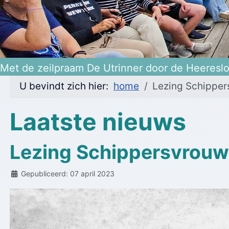
Heerenveen 475 jaar!
Met de zeilpraam De Utrinner door de Heeresl
U bevindt zich hier:
home
Lezing Schipper
Laatste nieuws
Lezing Schippersvrouw
Details
Gepubliceerd: 07 april 2023