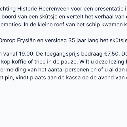
stichting Historie Heerenveen voor een presentati
 boord van een skûtsje en vertelt het verhaal va
 emoties. In de kleine roef van het schip kwamen 
rop Fryslân en versloeg 35 jaar lang het skûtsje
en vanaf 19.00. De toegangsprijs bedraag €7,50. D
 kop koffie of thee in de pauze. Wilt u deze lezin
vermelding van het aantal personen en of u al dan 
 pin, vindt plaats aan de kassa op de avond van 