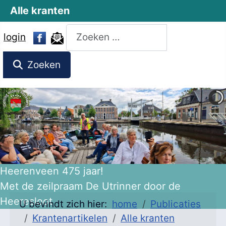
Alle kranten
Zoeken
login
Zoeken
Heerenveen 475 jaar!
Met de zeilpraam De Utrinner door de
Heeresloot
U bevindt zich hier:
home
Publicaties
Krantenartikelen
Alle kranten