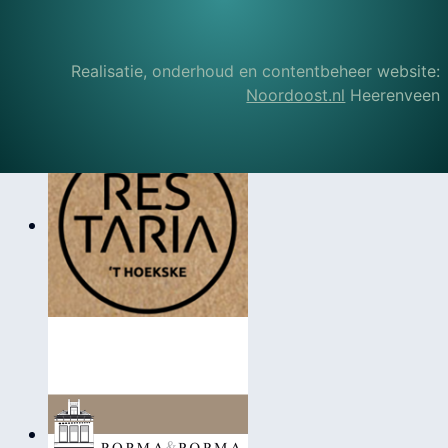
Realisatie, onderhoud en contentbeheer website:
Noordoost.nl
Heerenveen