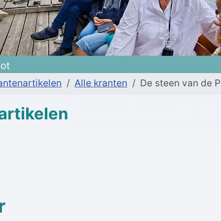
oot
antenartikelen
Alle kranten
De steen van de P
artikelen
r