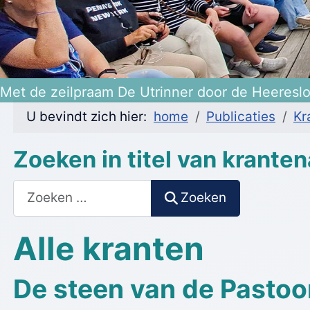
Heerenveen 475 jaar!
Met de zeilpraam De Utrinner door de Heeresl
U bevindt zich hier:
home
Publicaties
Kr
Zoeken in titel van kranten
Zoeken
Zoeken
Alle kranten
De steen van de Pastoo