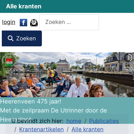
Alle kranten
Zoeken
login
Zoeken
Heerenveen 475 jaar!
Met de zeilpraam De Utrinner door de
Heeresloot
U bevindt zich hier:
home
Publicaties
Krantenartikelen
Alle kranten