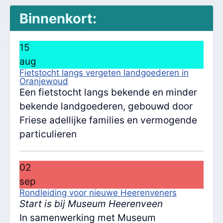
Binnenkort:
15
aug
Fietstocht langs vergeten landgoederen in
Oranjewoud
Een fietstocht langs bekende en minder
bekende landgoederen, gebouwd door
Friese adellijke families en vermogende
particulieren
02
sep
Rondleiding voor nieuwe Heerenveners
Start is bij Museum Heerenveen
In samenwerking met Museum