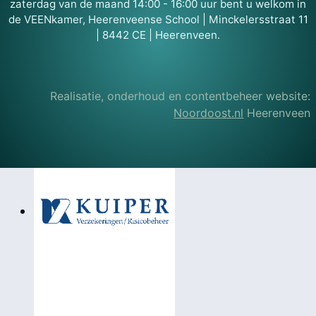
zaterdag van de maand 14:00 - 16:00 uur bent u welkom in
de VEENkamer, Heerenveense School | Minckelersstraat 11
| 8442 CE | Heerenveen.
Realisatie, onderhoud en contentbeheer website:
Noordoost.nl
Heerenveen