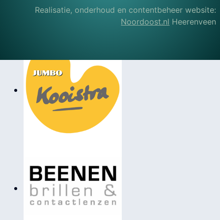
Realisatie, onderhoud en contentbeheer website:
Noordoost.nl
Heerenveen