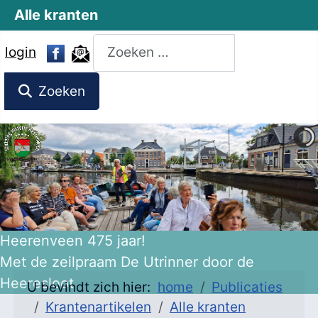
Alle kranten
Zoeken
login
Zoeken
Heerenveen 475 jaar!
Met de zeilpraam De Utrinner door de
Heeresloot
U bevindt zich hier:
home
Publicaties
Krantenartikelen
Alle kranten