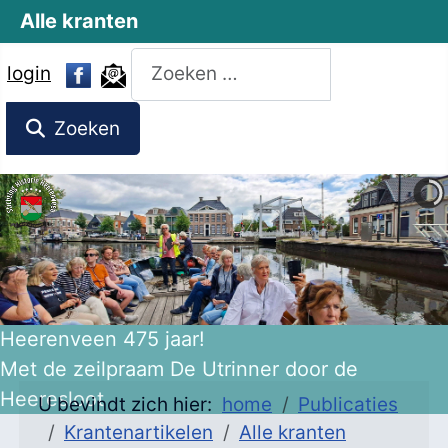
Alle kranten
Zoeken
login
Zoeken
Heerenveen 475 jaar!
Met de zeilpraam De Utrinner door de
Heeresloot
U bevindt zich hier:
home
Publicaties
Krantenartikelen
Alle kranten