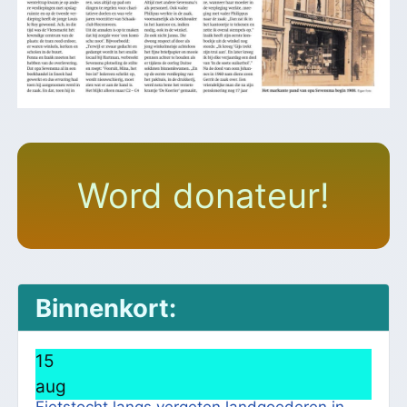
Word donateur!
Binnenkort:
15
aug