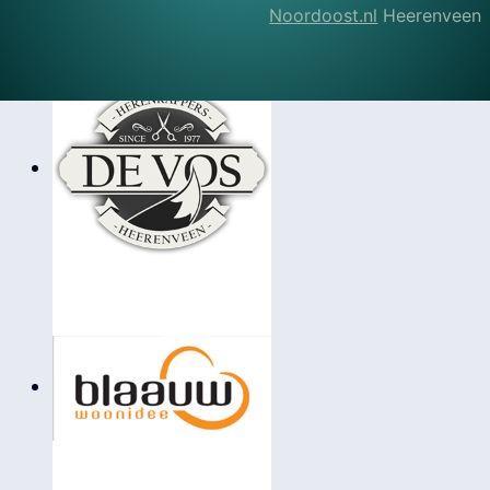
Noordoost.nl
Heerenveen