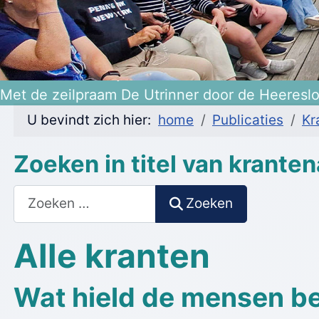
Heerenveen 475 jaar!
Met de zeilpraam De Utrinner door de Heeresl
U bevindt zich hier:
home
Publicaties
Kr
Zoeken in titel van kranten
Zoeken
Zoeken
Alle kranten
Wat hield de mensen be