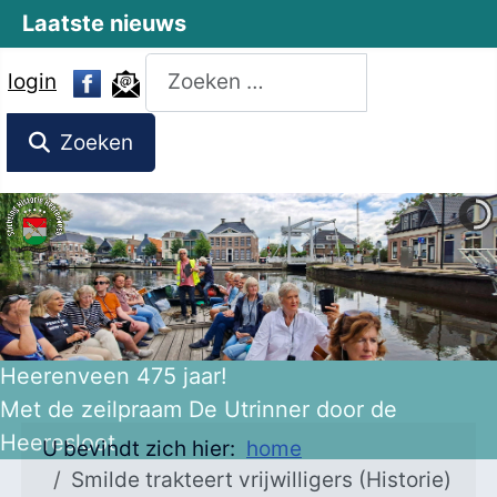
Laatste nieuws
Zoeken
login
Zoeken
Heerenveen 475 jaar!
Met de zeilpraam De Utrinner door de
Heeresloot
U bevindt zich hier:
home
Smilde trakteert vrijwilligers (Historie)