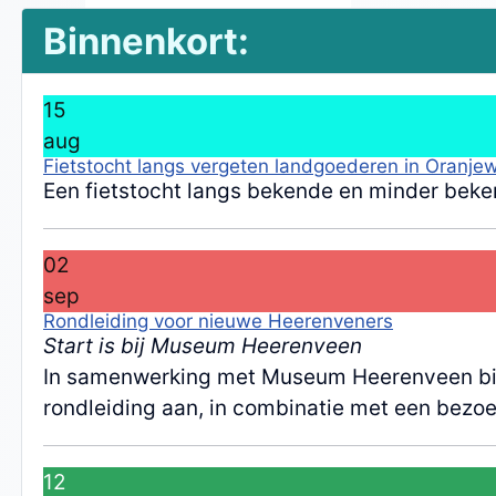
Binnenkort:
15
aug
Fietstocht langs vergeten landgoederen in Oranje
Een fietstocht langs bekende en minder beke
02
sep
Rondleiding voor nieuwe Heerenveners
Start is bij Museum Heerenveen
In samenwerking met Museum Heerenveen bie
rondleiding aan, in combinatie met een bez
12