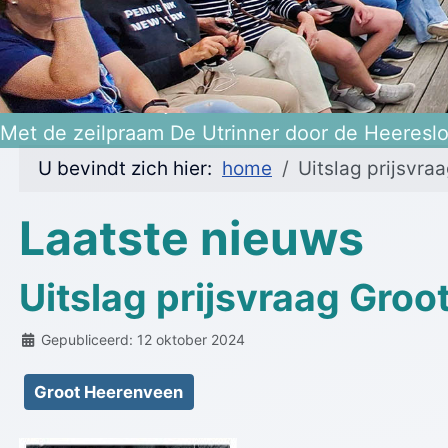
Heerenveen 475 jaar!
Met de zeilpraam De Utrinner door de Heeresl
U bevindt zich hier:
home
Uitslag prijsvr
Laatste nieuws
Uitslag prijsvraag Gro
Details
Gepubliceerd: 12 oktober 2024
Groot Heerenveen