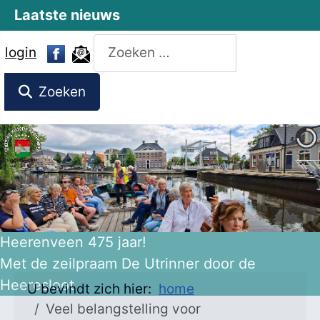
Laatste nieuws
Zoeken
login
Zoeken
Heerenveen 475 jaar!
Met de zeilpraam De Utrinner door de
Heeresloot
U bevindt zich hier:
home
Veel belangstelling voor