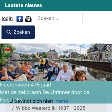
Laatste nieuws
Zoeken
login
Zoeken
Heerenveen 475 jaar!
Met de zeilpraam De Utrinner door de
Heeresloot
U bevindt zich hier:
home
Wibbo Westerdijk: 1937 - 2025