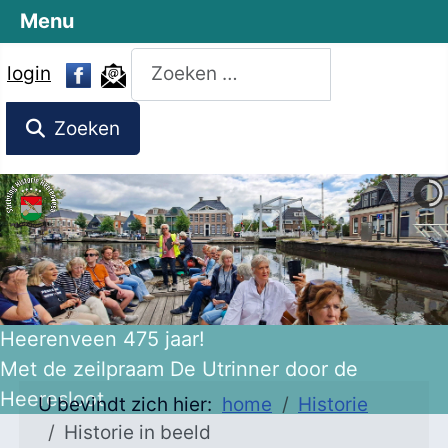
Menu
Zoeken
login
Zoeken
Heerenveen 475 jaar!
Met de zeilpraam De Utrinner door de
Heeresloot
U bevindt zich hier:
home
Historie
Historie in beeld