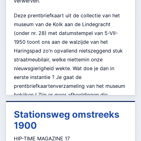
verwerven.
“Kempenaerstate”, de seniorenflats en de
gebedsruimte met de minaret van de Turkse
Deze prentbriefkaart uit de collectie van het
moskee “Diyanet Vakfi”. Evenwijdig met
museum van de Kolk aan de Lindegracht
spoorsloot en spoorbaan loopt de
Surinamesingel, welke is aangelegd in 1958
(onder nr. 28) met datumstempel van 5-VII-
en waarvoor de raad besluit tot de naamgeving
1950 toont ons aan de walzijde van het
op 17 maart 1958. Diezelfde 17e maart hebben
Haringspad zo’n opvallend nietszeggend stuk
ook de andere straten van de ‘West-Indische
straatmeubilair, welke niettemin onze
buurt’ hun naam gekregen: Arubastraat,
nieuwsgierigheid wekte. Wat doe je dan in
Bonairestraat, Curacaostraat, St.
eerste instantie ? Je gaat de
Eustatiusstraat, Sabastraat en St
Maartenstraat.
prentbriefkaartenverzameling van het museum
bekijken ! Zijn er meer afbeeldingen die
Op deze foto is er nog geen sprake van de in
misschien vanuit een ander perspectief
1996 aangenomen naam ‘Antillenstraat’ voor
Stationsweg omstreeks
informatie leveren? Conclusie van die exercitie:
de ontsluiting van de woningen op het sterk
gedecimeerde volkstuinencomplex bij de
zeer weinig ! Gelukkig kunnen we daarna onze
1900
Rottumerweg.
zoektocht voortzetten in het fotoarchief. De
HIP-TIME MAGAZINE 17
belangrijkste vondst daarbij is fotonr. 819.