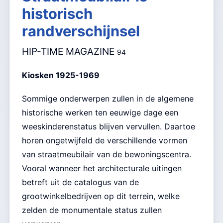
fundamenten van deze molen. In 1965 moet
historisch
die fabriekshal van de heer De Wolff alweer
worden uitgebreid voor zijn uitdijende
randverschijnsel
konstruktiewerkzaamheden. De bestaande hal
wordt dan langer gemaakt en er wordt een
HIP-TIME MAGAZINE
94
tweede hal bij gebouwd. Inmiddels is het
bedrijf verplaatst naar It Dok 2 op
Kiosken 1925-1969
Bedrijventerrein Kanaal, waar de meest
uiteenlopende producten uit de gigantische
Sommige onderwerpen zullen in de algemene
hallen te voorschijn komen: schepen,
historische werken ten eeuwige dage een
hekwerken, bordessen, windmolens, etc. De
weeskinderenstatus blijven vervullen. Daartoe
Holding B.V. staat sinds 1993 ook bekend als
horen ongetwijfeld de verschillende vormen
De Wolff Verenigde Bedrijven B.V. Senior
van straatmeubilair van de bewoningscentra.
Cees is opgevolgd door zijn zoons Cees en
Vooral wanneer het architecturale uitingen
Jan.
betreft uit de catalogus van de
Inmiddels is het aanzien van hun
grootwinkelbedrijven op dit terrein, welke
Hesselstraatlocatie behoorlijk van aanzien
zelden de monumentale status zullen
veranderd door de bouw van de