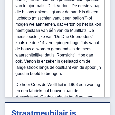
van fotojournalist Dick Verton ! De eerste vraag
die bij ons opkomt ligt voor de hand: is dit een
luchtfoto (misschien vanuit een ballon?) of
mogen we aannemen, dat Verton op het balkon
heeft gestaan van één van de Muntflats. De
meest oostelijke van “De Drie Gebroeders” -
zoals de drie 14 verdiepingen hoge flats vanaf
de bouw al worden genoemd - is de meest
waarschijnlijke: dat is ‘Romsicht’ ! Hoe dan
ook, Verton is er zeker in geslaagd om de
lange strook langs de oostkant van de spoorlijn
goed in beeld te brengen.
De heer Cees de Wolff liet in 1963 een woning
en een fabriekshal bouwen aan de
Hesselstraat. Op deze plaats heeft ooit een
watermolen gestaan. Bij de bouw van de
woning vindt men in de grond nog oude
Straatmeubilair is