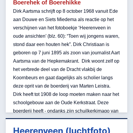
Boerehek of Boerehikke
Dirk Aartsma schrijft op 8 october 1968 vanuit Ede
aan Douwe en Siets Miedema als reactie op het
verschijnen van het fotoboekje ‘Heerenveen in
oude ansichten’ (blz. 60): “Toen wij jongens waren,
stond daar een houten hek”. Dirk Christiaan is
geboren op 7 juni 1895 als zoon van journalist Aart
Aartsma van de Hepkemakrant. Dirk woont zelf op
het verbrede deel van de Dracht vlakbij de
Koornbeurs en gaat dagelijks als scholier langs
deze oprit van de boerderij van Marten Leistra.
Dirk heeft tot 1908 de loop moeten maken naar het
schoolgebouw aan de Oude Kerkstraat. Deze
boerderij heeft - ondanks zijn schuilkerkimago van
de achteraflokatie - een bepaald rijke
geschiedenis. De eigenaresse mevr. de wed.
Heerenveen (luchtfoto)