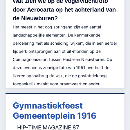
Wat zien we op de vogelvluchtfoto
aan Yzak Dirks (een boer uit Akkrum), die het wat
door Aerocarta op het achterland van
groter aanpakt en direct al 20 koeien, 10 rieren en
de Nieuwburen?
2 paarden houdt. Deze boer heeft een
Het meest in het oog springend zijn een aantal
beangstigende ervaring, die aangrijpend wordt
landschappelijke elementen. De kenmerkende
beschreven in de krant van 1774:
percelering met als scheiding ‘wijken’, die in een eerder
"Heerenveen, den 23 Augustus. Gister
tijdperk ontsprongen aan of uit-monden op de
nademiddag tegens 4 uur ontstond, in den
Compagnonsvaart tussen Heide-en Nieuwburen. Op
Schuur der Boere Huizinge van den Hoog Ed.
deze eveneens zonnige foto van 1951 overhuift de
Wel Geb. Heer Grovestins, door het extra sterk
ijzeren ophaalbrug de wijk, die de gasfabriek nog
Broeyen van het hooy, Brand, edog door
toegankelijk maakt voor praamvaart en ander
vigelantie der Ingezetenen, en dat van
waterverkeer. Deze Nieuwburenbrug en demping van
zommigen niet zonder Levensgevaar, wierde de
de wijk maakten in de periode 1954-1956 plaats voor
Vlam door natgemaakte Dekens, van tyd tot tyd
Gymnastiekfeest
de rechtstreekse aansluiting van de Nieuwstraat naar
gedempt, als wanneer men in het Hooy splitten,
Gemeenteplein 1916
de in 1945 geplaatste noodbrug over de
en een groot gedeelte (genoegzaam verbrand)
Compagnonsvaart en het begin van de Van
Hooy buiten de Schuur droeg en met Water
HIP-TIME MAGAZINE 87