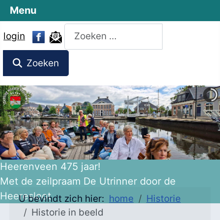
Menu
Zoeken
login
Zoeken
Heerenveen 475 jaar!
Met de zeilpraam De Utrinner door de
Heeresloot
U bevindt zich hier:
home
Historie
Historie in beeld