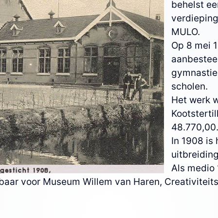
behelst ee
verdiepin
MULO.
Op 8 mei 
aanbesteed
gymnastie
scholen.
Het werk w
Kootsterti
48.770,00
In 1908 is
uitbreidin
Als medio
aar voor Museum Willem van Haren, Creativiteitsce