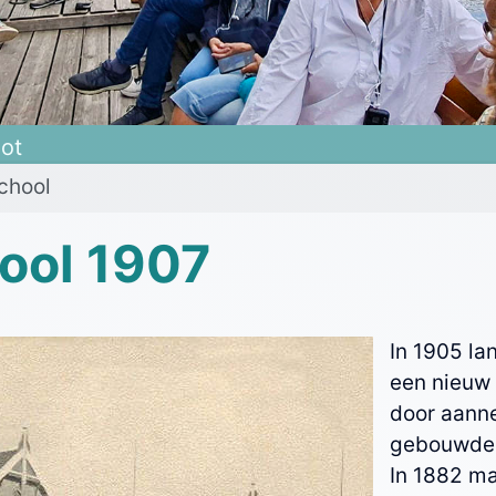
oot
chool
ool 1907
In 1905 la
een nieuw
door aanne
gebouwde
In 1882 ma