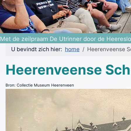
Heerenveen 475 jaar!
Met de zeilpraam De Utrinner door de Heeresl
U bevindt zich hier:
home
Heerenveense S
Heerenveense Sch
Bron: Collectie Museum Heerenveen